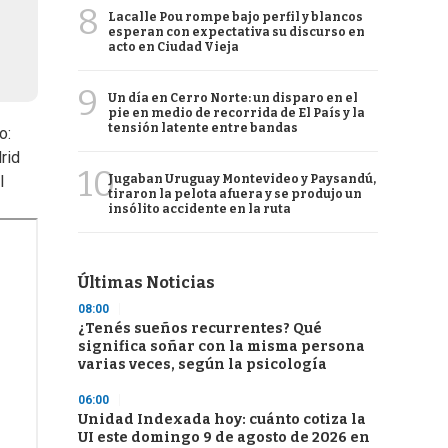
8
Lacalle Pou rompe bajo perfil y blancos
esperan con expectativa su discurso en
acto en Ciudad Vieja
9
Un día en Cerro Norte: un disparo en el
pie en medio de recorrida de El País y la
tensión latente entre bandas
o:
rid
10
Jugaban Uruguay Montevideo y Paysandú,
l
tiraron la pelota afuera y se produjo un
insólito accidente en la ruta
Últimas Noticias
08:00
¿Tenés sueños recurrentes? Qué
significa soñar con la misma persona
varias veces, según la psicología
06:00
Unidad Indexada hoy: cuánto cotiza la
UI este domingo 9 de agosto de 2026 en