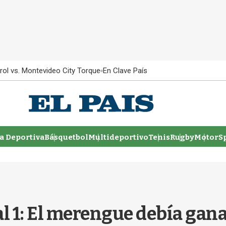
rol vs. Montevideo City Torque
En Clave País
 Deportiva
Básquetbol
Multideportivo
Tenis
Rugby
MotorSp
l 1: El merengue debía ganar 