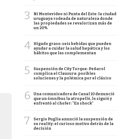
3
Ni Montevideo ni Punta del Este: la ciudad
uruguaya rodeada de naturaleza donde
las propiedades se revalorizan más de
un 20%
4
Hígado graso: seis bebidas que pueden
ayudar a cuidar la salud hepática y los
hábitos que las complementan
5
Suspensión de City Torque-Peñarol
complica el Clausura: posibles
soluciones y la polémica por el clásico
6
Una comunicadora de Canal 10 denunció
que un ómnibus la atropelló, lo siguió y
enfrentó al chofer: "En shock"
7
Sergio Puglia anunció la suspensión de
su reality: el curioso motivo detrás de la
decisión