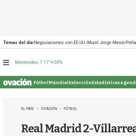
Temas del día:
Negociaciones con EE.UU.
Murió Jorge Messi
Peña
Montevideo, T 11° H 55%
M
e
n
u
Fútbol
Mundial
Selección
Estadisticas
Agenda
EL PAÍS
OVACIÓN
FÚTBOL
Real Madrid 2-Villarrea