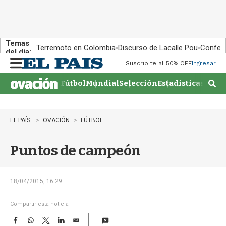
Temas
Terremoto en Colombia
Discurso de Lacalle Pou
Confere
del día:
Suscribite al 50% OFF
Ingresar
M
e
Fútbol
Mundial
Selección
Estadisticas
Agen
n
M
u
o
s
t
EL PAÍS
OVACIÓN
FÚTBOL
r
a
Puntos de campeón
r
b
�
s
18/04/2015, 16:29
q
u
Compartir esta noticia
e
F
W
T
L
E
d