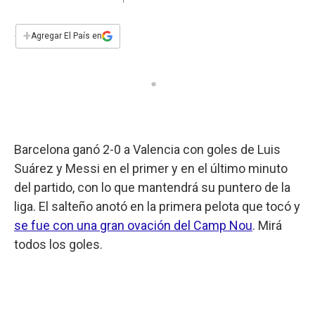
a
h
w
i
m
a
c
a
i
n
a
e
t
t
k
i
+
Agregar El País en
b
s
t
e
l
o
A
e
d
o
p
r
I
k
p
n
Barcelona ganó 2-0 a Valencia con goles de Luis
Suárez y Messi en el primer y en el último minuto
del partido, con lo que mantendrá su puntero de la
liga. El salteño anotó en la primera pelota que tocó y
se fue con una gran ovación del Camp Nou
. Mirá
todos los goles.