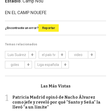
Estadio
: Camp Nou
EN EL CAMP NOU
EFE
¿Encontraste un error?
Reportar
Temas relacionados
Luis Suárez
el país tv
video
goles
Liga española
Las Más Vistas
1
Patricia Madrid opinó de Nacho Álvarez
como jefe y reveló por qué "Santo y Seña" la
llevó "a un límite"