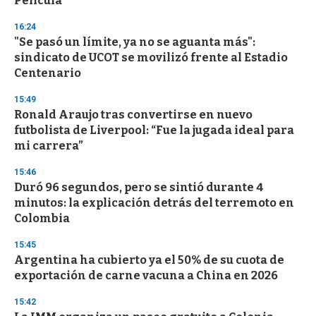
Película"
3
3
s
16:24
e
"Se pasó un límite, ya no se aguanta más":
c
sindicato de UCOT se movilizó frente al Estadio
o
n
Centenario
d
s
15:49
Ronald Araujo tras convertirse en nuevo
futbolista de Liverpool: “Fue la jugada ideal para
mi carrera”
15:46
Duró 96 segundos, pero se sintió durante 4
minutos: la explicación detrás del terremoto en
Colombia
15:45
Argentina ha cubierto ya el 50% de su cuota de
exportación de carne vacuna a China en 2026
15:42