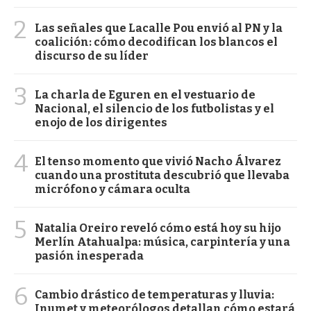
2
Las señales que Lacalle Pou envió al PN y la
coalición: cómo decodifican los blancos el
discurso de su líder
3
La charla de Eguren en el vestuario de
Nacional, el silencio de los futbolistas y el
enojo de los dirigentes
4
El tenso momento que vivió Nacho Álvarez
cuando una prostituta descubrió que llevaba
micrófono y cámara oculta
5
Natalia Oreiro reveló cómo está hoy su hijo
Merlín Atahualpa: música, carpintería y una
pasión inesperada
6
Cambio drástico de temperaturas y lluvia:
Inumet y meteorólogos detallan cómo estará