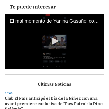
Te puede interesar
El mal momento de Yanina Gasañol con un hincha argentino en "Subrayado"
0
s
e
c
Últimas Noticias
o
n
16:46
d
Club El País anticipó el Día de la Niñez con una
s
o
avant premiere exclusiva de "Paw Patrol: la Dino
f