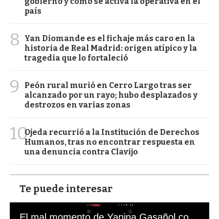
gobierno y cómo se activa la operativa en el
país
8
Yan Diomande es el fichaje más caro en la
historia de Real Madrid: origen atípico y la
tragedia que lo fortaleció
9
Peón rural murió en Cerro Largo tras ser
alcanzado por un rayo; hubo desplazados y
destrozos en varias zonas
10
Ojeda recurrió a la Institución de Derechos
Humanos, tras no encontrar respuesta en
una denuncia contra Clavijo
Te puede interesar
El mal momento de Yanina Gasañol con un hincha argentino en "Subrayado"