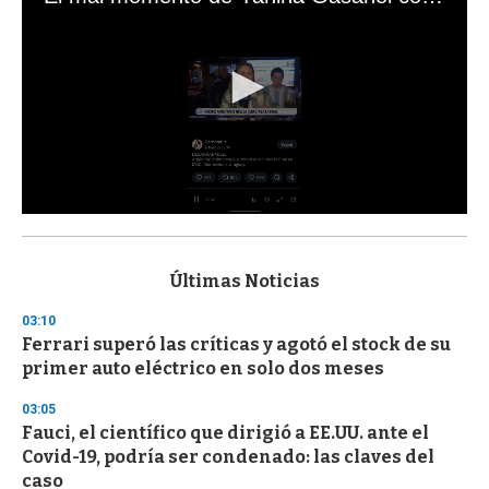
0
s
e
c
Últimas Noticias
o
n
03:10
d
Ferrari superó las críticas y agotó el stock de su
s
o
primer auto eléctrico en solo dos meses
f
3
03:05
3
s
Fauci, el científico que dirigió a EE.UU. ante el
e
Covid-19, podría ser condenado: las claves del
c
caso
o