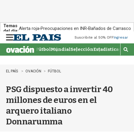
Temas
Alerta roja
Preocupaciones en INR
Bañados de Carrasco
del día:
Suscribite al 50% OFF
Ingresar
M
e
Fútbol
Mundial
Selección
Estadisticas
Agen
n
M
u
o
s
t
EL PAÍS
OVACIÓN
FÚTBOL
r
a
PSG dispuesto a invertir 40
r
b
millones de euros en el
�
s
arquero italiano
q
u
Donnarumma
e
d