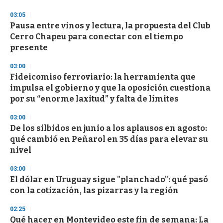
n
d
03:05
s
Pausa entre vinos y lectura, la propuesta del Club
Cerro Chapeu para conectar con el tiempo
presente
03:00
Fideicomiso ferroviario: la herramienta que
impulsa el gobierno y que la oposición cuestiona
por su “enorme laxitud” y falta de límites
03:00
De los silbidos en junio a los aplausos en agosto:
qué cambió en Peñarol en 35 días para elevar su
nivel
03:00
El dólar en Uruguay sigue "planchado": qué pasó
con la cotización, las pizarras y la región
02:25
Qué hacer en Montevideo este fin de semana: La