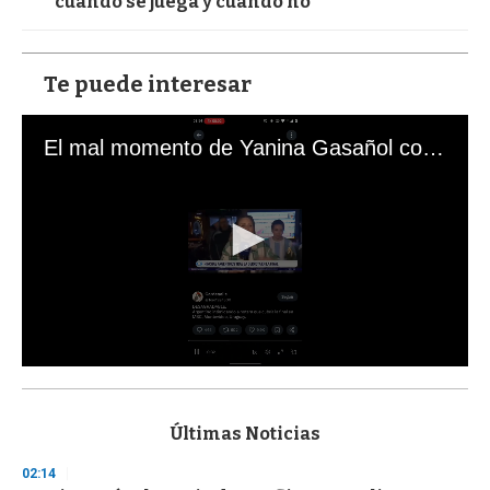
cuando se juega y cuando no”
Te puede interesar
El mal momento de Yanina Gasañol con un hincha argentino en "Subrayado"
0
s
e
c
Últimas Noticias
o
n
02:14
d