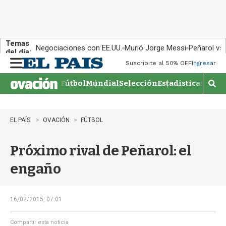
Temas
Negociaciones con EE.UU.
Murió Jorge Messi
Peñarol vs
del día:
Suscribite al 50% OFF
Ingresar
M
e
Fútbol
Mundial
Selección
Estadisticas
Agen
n
M
u
o
s
t
EL PAÍS
OVACIÓN
FÚTBOL
r
a
Próximo rival de Peñarol: el
r
b
engaño
�
s
q
u
16/02/2015, 07:01
e
d
Compartir esta noticia