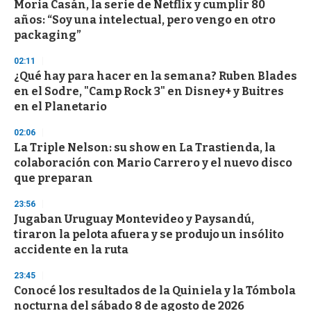
Moria Casán, la serie de Netflix y cumplir 80
s
o
años: “Soy una intelectual, pero vengo en otro
f
packaging”
3
3
s
02:11
e
¿Qué hay para hacer en la semana? Ruben Blades
c
en el Sodre, "Camp Rock 3" en Disney+ y Buitres
o
n
en el Planetario
d
s
02:06
La Triple Nelson: su show en La Trastienda, la
colaboración con Mario Carrero y el nuevo disco
que preparan
23:56
Jugaban Uruguay Montevideo y Paysandú,
tiraron la pelota afuera y se produjo un insólito
accidente en la ruta
23:45
Conocé los resultados de la Quiniela y la Tómbola
nocturna del sábado 8 de agosto de 2026