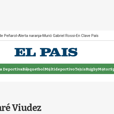
 de Peñarol
Alerta naranja
Murió Gabriel Rossi
En Clave País
 Deportiva
Básquetbol
Multideportivo
Tenis
Rugby
MotorSp
aré Viudez