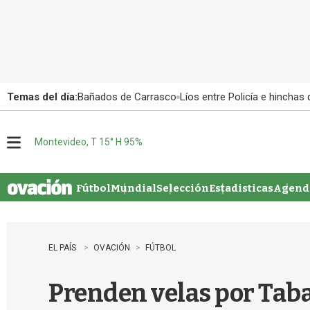
Temas del día:
Bañados de Carrasco
Líos entre Policía e hinchas
Montevideo, T 15° H 95%
M
e
n
u
Fútbol
Mundial
Selección
Estadisticas
Agenda
EL PAÍS
OVACIÓN
FÚTBOL
Prenden velas por Tab