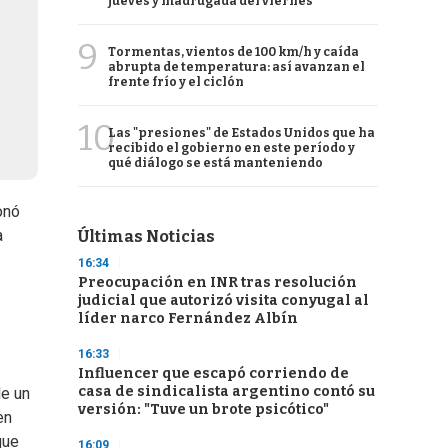
jueves y madrugada del viernes
9
Tormentas, vientos de 100 km/h y caída
abrupta de temperatura: así avanzan el
frente frío y el ciclón
10
Las "presiones" de Estados Unidos que ha
recibido el gobierno en este período y
qué diálogo se está manteniendo
onó
a
Últimas Noticias
16:34
Preocupación en INR tras resolución
judicial que autorizó visita conyugal al
líder narco Fernández Albín
16:33
Influencer que escapó corriendo de
casa de sindicalista argentino contó su
de un
versión: "Tuve un brote psicótico"
en
que
16:09