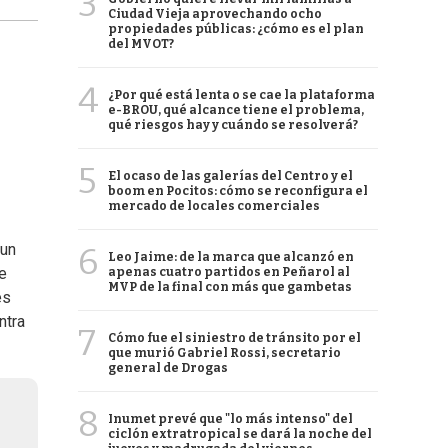
3
Ciudad Vieja aprovechando ocho
propiedades públicas: ¿cómo es el plan
del MVOT?
4
¿Por qué está lenta o se cae la plataforma
e-BROU, qué alcance tiene el problema,
qué riesgos hay y cuándo se resolverá?
5
El ocaso de las galerías del Centro y el
boom en Pocitos: cómo se reconfigura el
mercado de locales comerciales
 un
6
Leo Jaime: de la marca que alcanzó en
e
apenas cuatro partidos en Peñarol al
MVP de la final con más que gambetas
es
ntra
7
Cómo fue el siniestro de tránsito por el
que murió Gabriel Rossi, secretario
general de Drogas
8
Inumet prevé que "lo más intenso" del
ciclón extratropical se dará la noche del