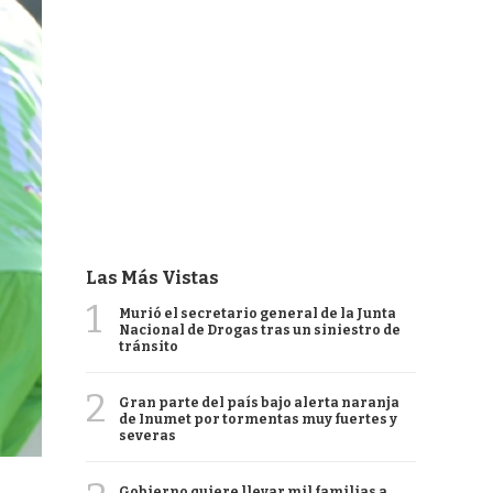
Las Más Vistas
1
Murió el secretario general de la Junta
Nacional de Drogas tras un siniestro de
tránsito
2
Gran parte del país bajo alerta naranja
de Inumet por tormentas muy fuertes y
severas
Gobierno quiere llevar mil familias a