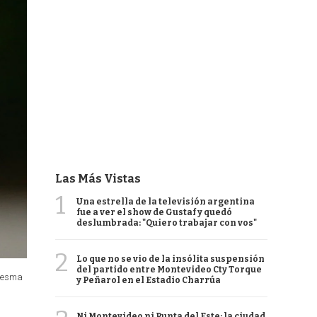
Las Más Vistas
1
Una estrella de la televisión argentina
fue a ver el show de Gustaf y quedó
deslumbrada: "Quiero trabajar con vos"
2
Lo que no se vio de la insólita suspensión
del partido entre Montevideo Cty Torque
aresma
y Peñarol en el Estadio Charrúa
Ni Montevideo ni Punta del Este: la ciudad