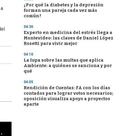
¿Por qué la diabetes y la depresión
 a
forman una pareja cada vez más
común?
04:30
del
Experto en medicina del estrés llega a
Montevideo: las claves de Daniel López
Rosetti para vivir mejor
04:10
La lupa sobre las multas que aplica
Ambiente: a quiénes se sanciona y por
qué
04:05
Rendición de Cuentas: FA con los días
contados para lograr votos necesarios;
oposición visualiza apoyo a proyectos
aparte
cha argentino en "Subrayado"