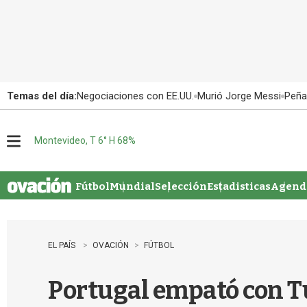
Temas del día:
Negociaciones con EE.UU.
Murió Jorge Messi
Peña
Montevideo, T 6° H 68%
M
e
n
u
Fútbol
Mundial
Selección
Estadisticas
Agenda
EL PAÍS
OVACIÓN
FÚTBOL
Portugal empató con T