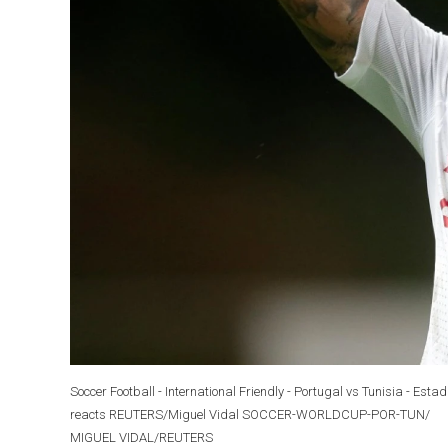
Soccer Football - International Friendly - Portugal vs Tunisia - E
reacts REUTERS/Miguel Vidal SOCCER-WORLDCUP-POR-TUN/
MIGUEL VIDAL/REUTERS