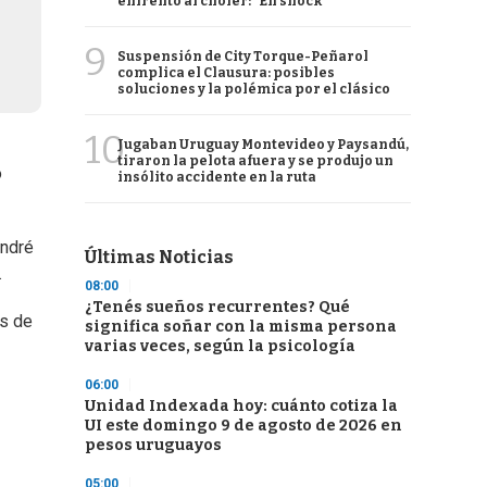
enfrentó al chofer: "En shock"
9
Suspensión de City Torque-Peñarol
complica el Clausura: posibles
soluciones y la polémica por el clásico
10
Jugaban Uruguay Montevideo y Paysandú,
tiraron la pelota afuera y se produjo un
o
insólito accidente en la ruta
André
Últimas Noticias
.
08:00
¿Tenés sueños recurrentes? Qué
os de
significa soñar con la misma persona
varias veces, según la psicología
06:00
Unidad Indexada hoy: cuánto cotiza la
UI este domingo 9 de agosto de 2026 en
pesos uruguayos
05:00