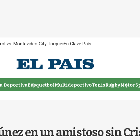
rol vs. Montevideo City Torque
En Clave País
 Deportiva
Básquetbol
Multideportivo
Tenis
Rugby
MotorSp
únez en un amistoso sin Cr