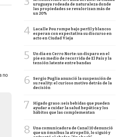
3
uruguaya rodeada de naturaleza donde
las propiedades se revalorizan más de
un 20%
4
Lacalle Pou rompe bajo perfil y blancos
esperan con expectativa su discurso en
acto en Ciudad Vieja
5
Un día en Cerro Norte: un disparo en el
pie en medio de recorrida de El País y la
tensión latente entre bandas
a no
6
Sergio Puglia anunció la suspensión de
su reality: el curioso motivo detrás de la
decisión
7
Hígado graso: seis bebidas que pueden
ayudar a cuidar la salud hepática y los
hábitos que las complementan
8
Una comunicadora de Canal 10 denunció
que un ómnibus la atropelló, lo siguió y