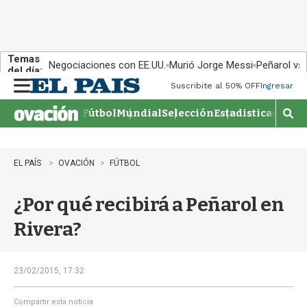
Temas
Negociaciones con EE.UU.
Murió Jorge Messi
Peñarol vs
del día:
Suscribite al 50% OFF
Ingresar
M
e
Fútbol
Mundial
Selección
Estadisticas
Agen
n
M
u
o
s
t
EL PAÍS
OVACIÓN
FÚTBOL
r
a
¿Por qué recibirá a Peñarol en
r
b
Rivera?
�
s
q
u
23/02/2015, 17:32
e
d
Compartir esta noticia