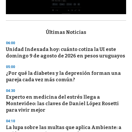
0
s
e
c
Últimas Noticias
o
n
06:00
d
Unidad Indexada hoy: cuánto cotiza la UI este
s
o
domingo 9 de agosto de 2026 en pesos uruguayos
f
3
05:00
3
s
¿Por qué la diabetes y la depresión forman una
e
pareja cada vez más común?
c
o
04:30
n
d
Experto en medicina del estrés llega a
s
Montevideo: las claves de Daniel López Rosetti
para vivir mejor
04:10
La lupa sobre las multas que aplica Ambiente: a