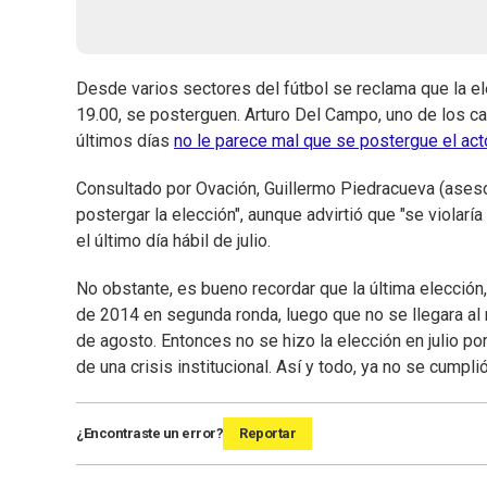
Desde varios sectores del fútbol se reclama que la e
19.00, se posterguen. Arturo Del Campo, uno de los ca
últimos días
no le parece mal que se postergue el act
Consultado por Ovación, Guillermo Piedracueva (aseso
postergar la elección", aunque advirtió que "se violarí
el último día hábil de julio.
No obstante, es bueno recordar que la última elección,
de 2014 en segunda ronda, luego que no se llegara al 
de agosto. Entonces no se hizo la elección en julio po
de una crisis institucional. Así y todo, ya no se cumpli
¿Encontraste un error?
Reportar