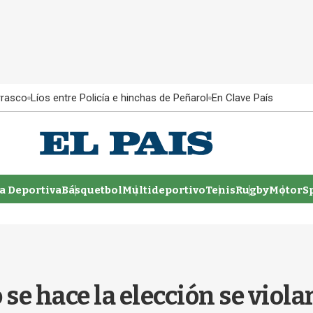
rrasco
Líos entre Policía e hinchas de Peñarol
En Clave País
 Deportiva
Básquetbol
Multideportivo
Tenis
Rugby
MotorSp
se hace la elección se violar