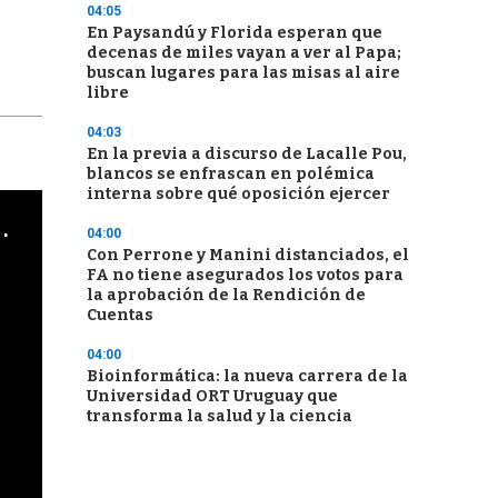
04:05
En Paysandú y Florida esperan que
decenas de miles vayan a ver al Papa;
buscan lugares para las misas al aire
libre
04:03
En la previa a discurso de Lacalle Pou,
blancos se enfrascan en polémica
interna sobre qué oposición ejercer
cha argentino en "Subrayado"
04:00
Con Perrone y Manini distanciados, el
FA no tiene asegurados los votos para
la aprobación de la Rendición de
Cuentas
04:00
Bioinformática: la nueva carrera de la
Universidad ORT Uruguay que
transforma la salud y la ciencia