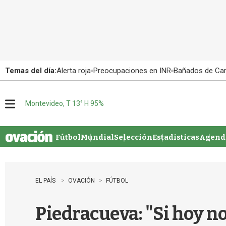
Temas del día:
Alerta roja
Preocupaciones en INR
Bañados de Ca
Montevideo, T 13° H 95%
M
e
n
u
Fútbol
Mundial
Selección
Estadisticas
Agenda
EL PAÍS
OVACIÓN
FÚTBOL
Piedracueva: "Si hoy no 