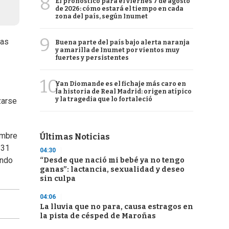
8
El pronóstico para el viernes 7 de agosto
de 2026: cómo estará el tiempo en cada
zona del país, según Inumet
9
las
Buena parte del país bajo alerta naranja
y amarilla de Inumet por vientos muy
fuertes y persistentes
10
Yan Diomande es el fichaje más caro en
la historia de Real Madrid: origen atípico
y la tragedia que lo fortaleció
zarse
embre
Últimas Noticias
 31
04:30
endo
“Desde que nació mi bebé ya no tengo
ganas”: lactancia, sexualidad y deseo
sin culpa
04:06
La lluvia que no para, causa estragos en
la pista de césped de Maroñas