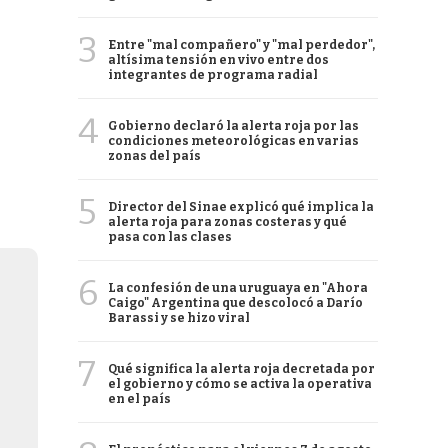
3
Entre "mal compañero" y "mal perdedor",
altísima tensión en vivo entre dos
integrantes de programa radial
4
Gobierno declaró la alerta roja por las
condiciones meteorológicas en varias
zonas del país
5
Director del Sinae explicó qué implica la
alerta roja para zonas costeras y qué
pasa con las clases
6
La confesión de una uruguaya en "Ahora
Caigo" Argentina que descolocó a Darío
Barassi y se hizo viral
7
Qué significa la alerta roja decretada por
el gobierno y cómo se activa la operativa
en el país