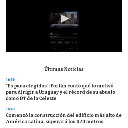
0
s
e
c
Últimas Noticias
o
n
16:56
d
“Es para elegidos”: Forlán contó qué lo motivó
s
o
para dirigir a Uruguay y el récord de su abuelo
f
como DT de la Celeste
3
3
s
16:40
e
Comenzó la construcción del edificio más alto de
c
América Latina: superará los 470 metros
o
n