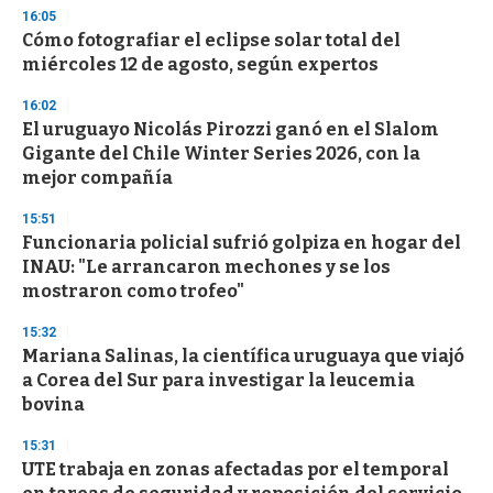
d
16:05
s
Cómo fotografiar el eclipse solar total del
miércoles 12 de agosto, según expertos
16:02
El uruguayo Nicolás Pirozzi ganó en el Slalom
Gigante del Chile Winter Series 2026, con la
mejor compañía
15:51
Funcionaria policial sufrió golpiza en hogar del
INAU: "Le arrancaron mechones y se los
mostraron como trofeo"
15:32
Mariana Salinas, la científica uruguaya que viajó
a Corea del Sur para investigar la leucemia
bovina
15:31
UTE trabaja en zonas afectadas por el temporal