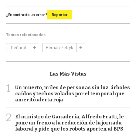
¿Encontraste un error?
Reportar
Temas relacionados
Peñarol
Hernán Petryk
Las Más Vistas
1
Un muerto, miles de personas sin luz, árboles
caídos y techos volados por el temporal que
ameritó alerta roja
2
El ministro de Ganadería, Alfredo Fratti, le
pone un freno a la reducción de la jornada
laboral y pide que los robots aporten al BPS