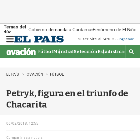
Temas del
Gobierno demanda a Cardama
Fenómeno de El Niño
día:
Suscribite al 50% OFF
Ingresar
M
e
Fútbol
Mundial
Selección
Estadisticas
Agen
n
M
u
o
s
t
EL PAÍS
OVACIÓN
FÚTBOL
r
a
Petryk, figura en el triunfo de
r
b
Chacarita
�
s
q
u
06/02/2018, 12:55
e
d
Compartir esta noticia