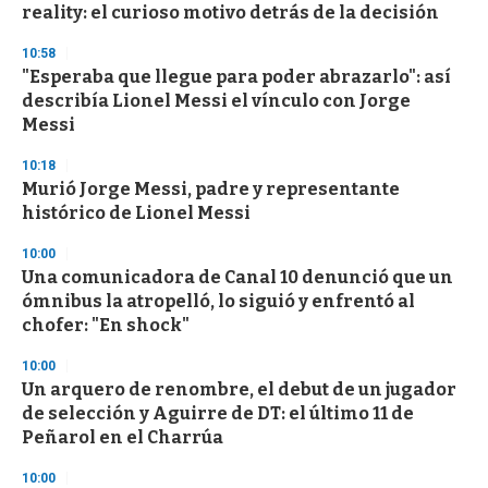
reality: el curioso motivo detrás de la decisión
o
n
d
10:58
s
"Esperaba que llegue para poder abrazarlo": así
describía Lionel Messi el vínculo con Jorge
Messi
10:18
Murió Jorge Messi, padre y representante
histórico de Lionel Messi
10:00
Una comunicadora de Canal 10 denunció que un
ómnibus la atropelló, lo siguió y enfrentó al
chofer: "En shock"
10:00
Un arquero de renombre, el debut de un jugador
de selección y Aguirre de DT: el último 11 de
Peñarol en el Charrúa
10:00