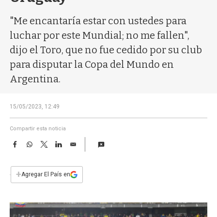
a
"Me encantaría estar con ustedes para
luchar por este Mundial; no me fallen",
dijo el Toro, que no fue cedido por su club
para disputar la Copa del Mundo en
Argentina.
15/05/2023, 12:49
Compartir esta noticia
F
W
T
L
E
a
h
w
i
m
c
a
i
n
a
e
t
t
k
i
+
Agregar El País en
b
s
t
e
l
o
A
e
d
o
p
r
I
k
p
n