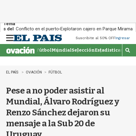
Tema
s del
Conflicto en el puerto
Explotaron cajero en Parque Miramar
día:
Suscribite al 50% OFF
Ingresar
M
e
Fútbol
Mundial
Selección
Estadisticas
Agen
n
M
u
o
s
t
EL PAÍS
OVACIÓN
FÚTBOL
r
a
Pese a no poder asistir al
r
b
Mundial, Álvaro Rodríguez y
�
s
Renzo Sánchez dejaron su
q
u
mensaje a la Sub 20 de
e
d
Uruguay