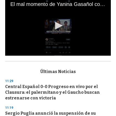
El mal momento de Yanina Gasañol con un hincha argentino en "Subrayado"
0
s
e
c
Últimas Noticias
o
n
11:29
d
Central Español 0-0 Progreso en vivo por el
s
o
Clausura: el palermitano y el Gaucho buscan
f
estrenarse con victoria
3
3
s
11:19
e
Sergio Puglia anunció la suspensión de su
c