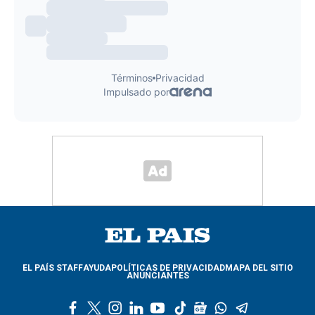
EL PAÍS STAFF
AYUDA
POLÍTICAS DE PRIVACIDAD
MAPA DEL SITIO
ANUNCIANTES
f
t
i
l
y
t
g
w
t