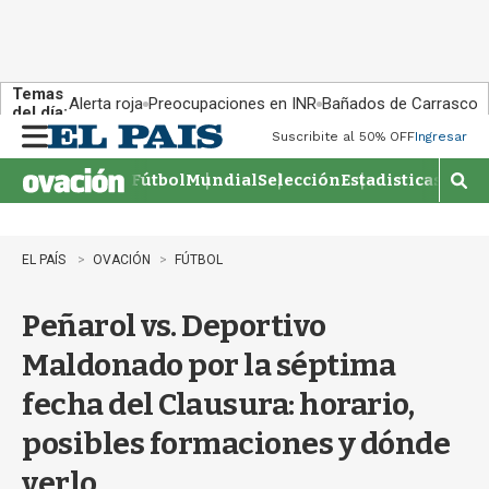
Temas
Alerta roja
Preocupaciones en INR
Bañados de Carrasco
del día:
Suscribite al 50% OFF
Ingresar
M
e
Fútbol
Mundial
Selección
Estadisticas
Agen
n
M
u
o
s
t
EL PAÍS
OVACIÓN
FÚTBOL
r
a
Peñarol vs. Deportivo
r
b
Maldonado por la séptima
�
s
fecha del Clausura: horario,
q
u
posibles formaciones y dónde
e
d
verlo