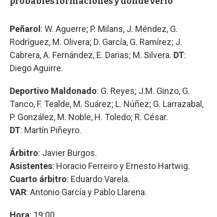
probables formaciones y dónde verlo
Peñarol
: W. Aguerre; P. Milans, J. Méndez, G.
Rodríguez, M. Olivera; D. García, G. Ramírez; J.
Cabrera, A. Fernández, E. Darias; M. Silvera.
DT
:
Diego Aguirre.
Deportivo Maldonado
: G. Reyes; J.M. Ginzo, G.
Tanco, F. Tealde, M. Suárez; L. Núñez; G. Larrazabal,
P. González, M. Noble, H. Toledo; R. César.
DT
: Martín Piñeyro.
Árbitro
: Javier Burgos.
Asistentes
: Horacio Ferreiro y Ernesto Hartwig.
Cuarto árbitro
: Eduardo Varela.
VAR
: Antonio García y Pablo Llarena.
Hora
: 19:00