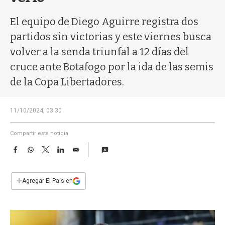
a
El equipo de Diego Aguirre registra dos
partidos sin victorias y este viernes busca
volver a la senda triunfal a 12 días del
cruce ante Botafogo por la ida de las semis
de la Copa Libertadores.
11/10/2024, 03:30
Compartir esta noticia
F
W
T
L
E
a
h
w
i
m
c
a
i
n
a
e
t
t
k
i
+
Agregar El País en
b
s
t
e
l
o
A
e
d
o
p
r
I
k
p
n