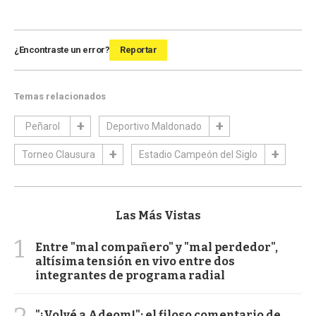
¿Encontraste un error?
Reportar
Temas relacionados
Peñarol
Deportivo Maldonado
Torneo Clausura
Estadio Campeón del Siglo
Las Más Vistas
1
Entre "mal compañero" y "mal perdedor",
altísima tensión en vivo entre dos
integrantes de programa radial
"¡Volvé a Adeom!": el filoso comentario de