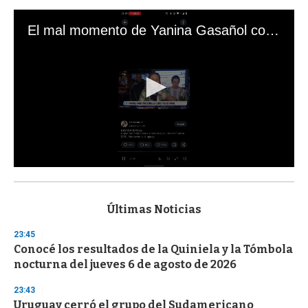
El mal momento de Yanina Gasañol con un hincha argentino en "Subrayado"
0
s
e
c
Últimas Noticias
o
n
23:45
d
Conocé los resultados de la Quiniela y la Tómbola
s
o
nocturna del jueves 6 de agosto de 2026
f
3
23:43
3
s
Uruguay cerró el grupo del Sudamericano