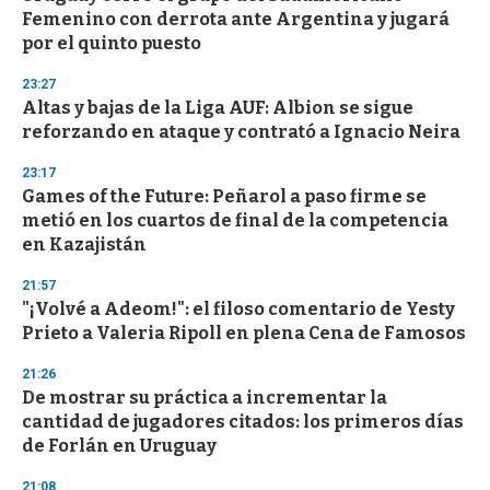
e
Femenino con derrota ante Argentina y jugará
c
por el quinto puesto
o
n
d
23:27
s
Altas y bajas de la Liga AUF: Albion se sigue
reforzando en ataque y contrató a Ignacio Neira
23:17
Games of the Future: Peñarol a paso firme se
metió en los cuartos de final de la competencia
en Kazajistán
21:57
"¡Volvé a Adeom!": el filoso comentario de Yesty
Prieto a Valeria Ripoll en plena Cena de Famosos
21:26
De mostrar su práctica a incrementar la
cantidad de jugadores citados: los primeros días
de Forlán en Uruguay
21:08