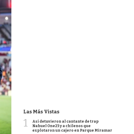
Las Más Vistas
1
Así detuvieron al cantante de trap
Nahuel One23 y a chilenos que
explotaron un cajero en Parque Miramar