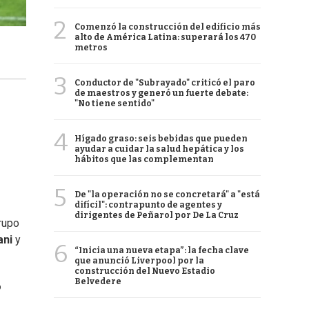
2
Comenzó la construcción del edificio más
alto de América Latina: superará los 470
metros
3
Conductor de "Subrayado" criticó el paro
de maestros y generó un fuerte debate:
"No tiene sentido"
4
Hígado graso: seis bebidas que pueden
ayudar a cuidar la salud hepática y los
hábitos que las complementan
5
De "la operación no se concretará" a "está
difícil": contrapunto de agentes y
dirigentes de Peñarol por De La Cruz
grupo
ani
y
6
“Inicia una nueva etapa”: la fecha clave
que anunció Liverpool por la
construcción del Nuevo Estadio
Belvedere
o