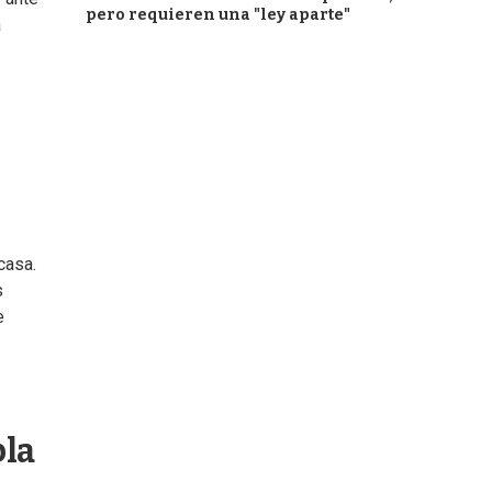
pero requieren una "ley aparte"
a
casa.
s
e
bla