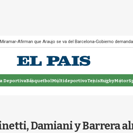
 Miramar
Afirman que Araujo se va del Barcelona
Gobierno demanda
 Deportiva
Básquetbol
Multideportivo
Tenis
Rugby
MotorSp
inetti, Damiani y Barrera a