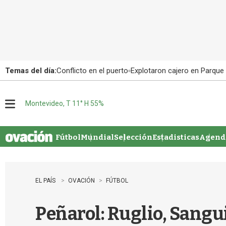
Temas del día:
Conflicto en el puerto
Explotaron cajero en Parque
Montevideo, T 11° H 55%
M
e
n
u
Fútbol
Mundial
Selección
Estadisticas
Agenda
EL PAÍS
OVACIÓN
FÚTBOL
Peñarol: Ruglio, Sangu