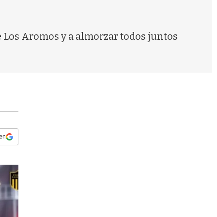
s
q
u
e
de Los Aromos y a almorzar todos juntos
d
a
 en