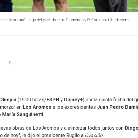
 en el Marcaná luego del partido entre Flamengo y Peñarol por Libertadores.
Olimpia
(19:00 horas/
ESPN
y
Disney+
) por la quinta fecha del 
almorzar en
Los Aromos
a los expresidentes
Juan Pedro Dami
o María Sanguinetti
.
 nuevas obras de Los Aromos y a almorzar todos juntos con
Dieg
o de hoy", le dijo el presidente Ruglio a
Ovación
.