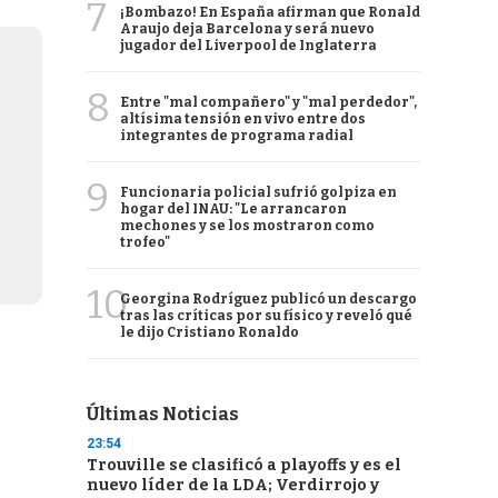
7
¡Bombazo! En España afirman que Ronald
Araujo deja Barcelona y será nuevo
jugador del Liverpool de Inglaterra
8
Entre "mal compañero" y "mal perdedor",
altísima tensión en vivo entre dos
integrantes de programa radial
9
Funcionaria policial sufrió golpiza en
hogar del INAU: "Le arrancaron
mechones y se los mostraron como
trofeo"
10
Georgina Rodríguez publicó un descargo
tras las críticas por su físico y reveló qué
le dijo Cristiano Ronaldo
Últimas Noticias
23:54
Trouville se clasificó a playoffs y es el
nuevo líder de la LDA; Verdirrojo y