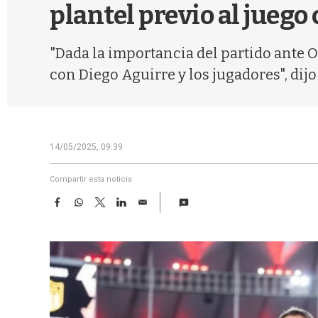
plantel previo al juego
"Dada la importancia del partido ante O
con Diego Aguirre y los jugadores", dijo
14/05/2025, 09:39
Compartir esta noticia
F
W
T
L
E
a
h
w
i
m
c
a
i
n
a
e
t
t
k
i
b
s
t
e
l
o
A
e
d
o
p
r
I
k
p
n