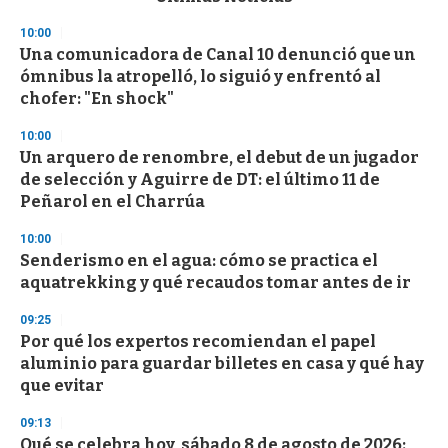
o
n
10:00
d
Una comunicadora de Canal 10 denunció que un
s
o
ómnibus la atropelló, lo siguió y enfrentó al
f
chofer: "En shock"
3
3
s
10:00
e
Un arquero de renombre, el debut de un jugador
c
de selección y Aguirre de DT: el último 11 de
o
n
Peñarol en el Charrúa
d
s
10:00
Senderismo en el agua: cómo se practica el
aquatrekking y qué recaudos tomar antes de ir
09:25
Por qué los expertos recomiendan el papel
aluminio para guardar billetes en casa y qué hay
que evitar
09:13
Qué se celebra hoy, sábado 8 de agosto de 2026: