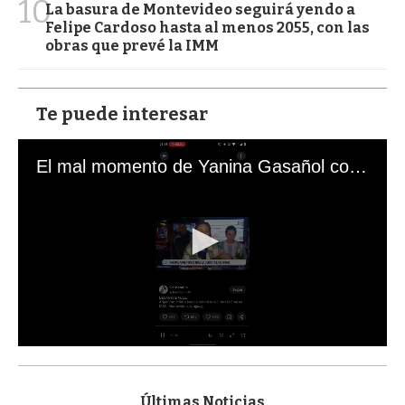
10
La basura de Montevideo seguirá yendo a
Felipe Cardoso hasta al menos 2055, con las
obras que prevé la IMM
Te puede interesar
El mal momento de Yanina Gasañol con un hincha argentino en "Subrayado"
0
s
e
c
Últimas Noticias