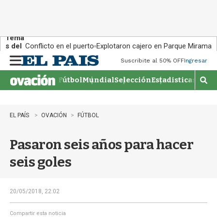
Tema
s del
Conflicto en el puerto
Explotaron cajero en Parque Miramar
día:
Suscribite al 50% OFF
Ingresar
M
e
Fútbol
Mundial
Selección
Estadisticas
Agen
n
M
u
o
s
t
EL PAÍS
OVACIÓN
FÚTBOL
r
a
Pasaron seis años para hacer
r
b
seis goles
�
s
q
u
20/05/2018, 22:02
e
d
Compartir esta noticia