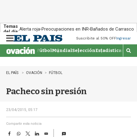
Temas
Alerta roja
Preocupaciones en INR
Bañados de Carrasco
del día:
Suscribite al 50% OFF
Ingresar
M
e
Fútbol
Mundial
Selección
Estadisticas
Agen
n
M
u
o
s
t
EL PAÍS
OVACIÓN
FÚTBOL
r
a
Pacheco sin presión
r
b
�
s
23/04/2015, 05:17
q
u
Compartir esta noticia
e
F
W
T
L
E
d