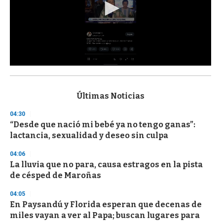
0
s
e
c
Últimas Noticias
o
n
04:30
d
“Desde que nació mi bebé ya no tengo ganas”:
s
o
lactancia, sexualidad y deseo sin culpa
f
3
04:06
3
s
La lluvia que no para, causa estragos en la pista
e
de césped de Maroñas
c
o
04:05
n
d
En Paysandú y Florida esperan que decenas de
s
miles vayan a ver al Papa; buscan lugares para