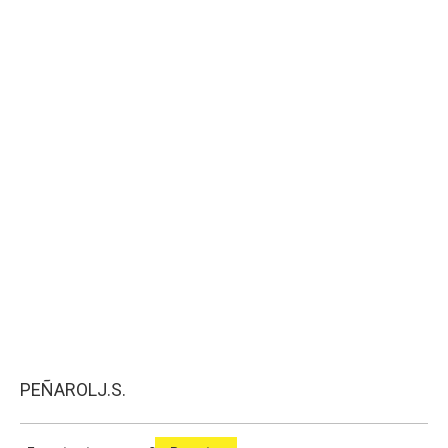
PEÑAROL
J.S.