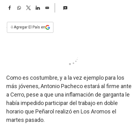
a
F
W
T
L
E
a
h
w
i
m
c
a
i
n
a
e
t
t
k
i
+
Agregar El País en
b
s
t
e
l
o
A
e
d
o
p
r
I
k
p
n
Como es costumbre, y a la vez ejemplo para los
más jóvenes, Antonio Pacheco estará al firme ante
a Cerro, pese a que una inflamación de garganta le
había impedido participar del trabajo en doble
horario que Peñarol realizó en Los Aromos el
martes pasado.