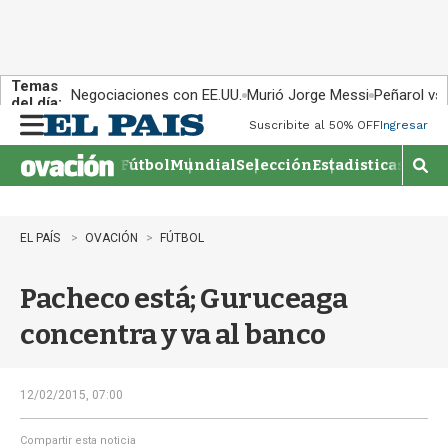
Temas
Negociaciones con EE.UU.
Murió Jorge Messi
Peñarol vs
del día:
Suscribite al 50% OFF
Ingresar
M
e
Fútbol
Mundial
Selección
Estadisticas
Agen
n
M
u
o
s
t
EL PAÍS
OVACIÓN
FÚTBOL
r
a
Pacheco está; Guruceaga
r
b
concentra y va al banco
�
s
q
u
12/02/2015, 07:00
e
d
Compartir esta noticia