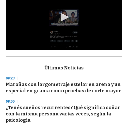
0
s
e
c
Últimas Noticias
o
n
09:23
d
Maroñas con largometraje estelar en arena y un
s
o
especial en grama como pruebas de corte mayor
f
3
08:00
3
s
¿Tenés sueños recurrentes? Qué significa soñar
e
con la misma persona varias veces, según la
c
psicología
o
n