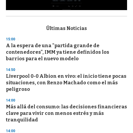
0
s
e
c
Últimas Noticias
o
n
15:00
d
A la espera de una "partida grande de
s
o
contenedores", IMM ya tiene definidos los
f
barrios para el nuevo modelo
3
3
s
14:50
e
Liverpool 0-0 Albion en vivo: el inicio tiene pocas
c
situaciones, con Renzo Machado como el más
o
n
peligroso
d
s
14:00
Más allá del consumo: las decisiones financieras
clave para vivir con menos estrés y más
tranquilidad
14:00