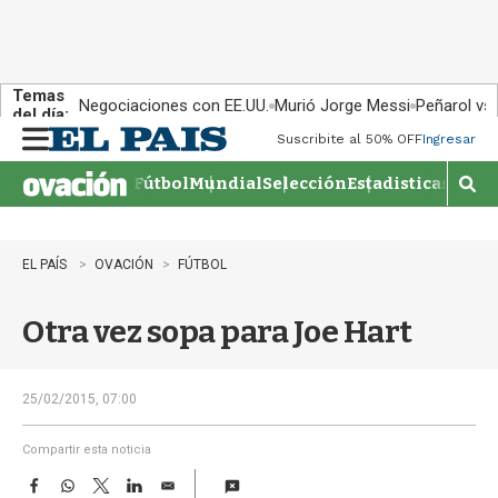
Temas
Negociaciones con EE.UU.
Murió Jorge Messi
Peñarol vs
del día:
Suscribite al 50% OFF
Ingresar
M
e
Fútbol
Mundial
Selección
Estadisticas
Agen
n
M
u
o
s
t
EL PAÍS
OVACIÓN
FÚTBOL
r
a
Otra vez sopa para Joe Hart
r
b
�
s
25/02/2015, 07:00
q
u
Compartir esta noticia
e
F
W
T
L
E
d