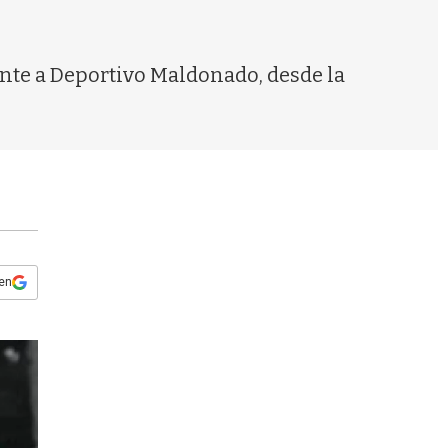
s
q
u
e
ente a Deportivo Maldonado, desde la
d
a
 en