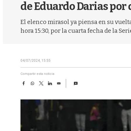
de Eduardo Darias por 
El elenco mirasol ya piensa en su vuel
hora 15:30, por la cuarta fecha de la Se
04/07/2024, 15:55
Compartir esta noticia
F
W
T
L
E
a
h
w
i
m
c
a
i
n
a
e
t
t
k
i
b
s
t
e
l
o
A
e
d
o
p
r
I
k
p
n