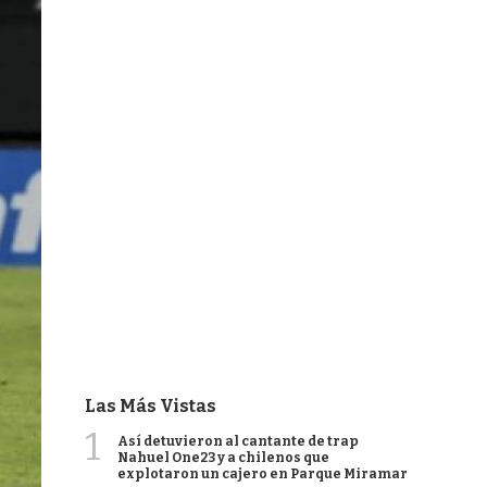
Las Más Vistas
1
Así detuvieron al cantante de trap
Nahuel One23 y a chilenos que
explotaron un cajero en Parque Miramar