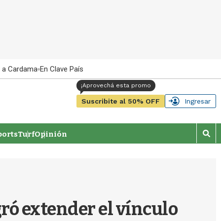
 a Cardama
En Clave País
Suscribite al 50% OFF
Ingresar
orts
Turf
Opinión
M
o
s
t
r
a
r
ró extender el vínculo
b
�