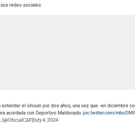
 sus redes sociales.
a extender el vínculo por dos años, una vez que -en diciembre c
mpra acordada con Deportivo Maldonado.
pic.twitter.com/mboDM
(@OficialCAP)
July 4, 2024