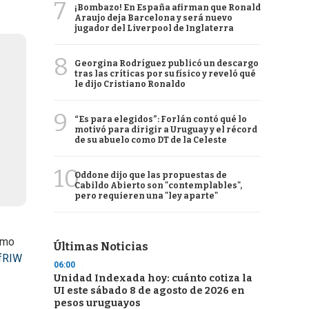
7
¡Bombazo! En España afirman que Ronald
Araujo deja Barcelona y será nuevo
jugador del Liverpool de Inglaterra
8
Georgina Rodríguez publicó un descargo
tras las críticas por su físico y reveló qué
le dijo Cristiano Ronaldo
9
“Es para elegidos”: Forlán contó qué lo
motivó para dirigir a Uruguay y el récord
de su abuelo como DT de la Celeste
10
Oddone dijo que las propuestas de
Cabildo Abierto son "contemplables",
pero requieren una "ley aparte"
omo
Últimas Noticias
IfRIW
06:00
Unidad Indexada hoy: cuánto cotiza la
UI este sábado 8 de agosto de 2026 en
pesos uruguayos