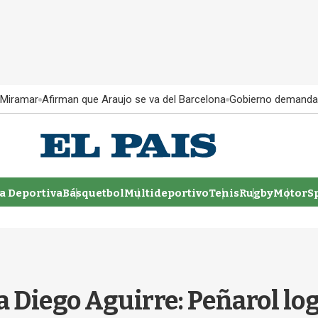
 Miramar
Afirman que Araujo se va del Barcelona
Gobierno demanda
 Deportiva
Básquetbol
Multideportivo
Tenis
Rugby
MotorSp
a Diego Aguirre: Peñarol log