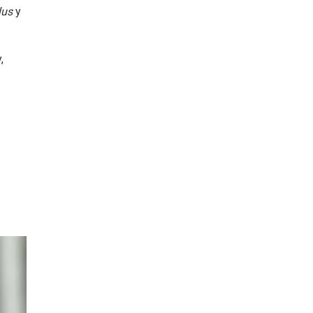
lus
y
,