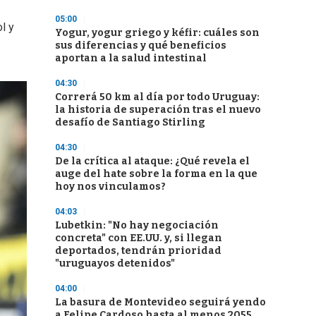
05:00
l y
Yogur, yogur griego y kéfir: cuáles son
sus diferencias y qué beneficios
aportan a la salud intestinal
04:30
Correrá 50 km al día por todo Uruguay:
la historia de superación tras el nuevo
desafío de Santiago Stirling
04:30
De la crítica al ataque: ¿Qué revela el
auge del hate sobre la forma en la que
hoy nos vinculamos?
04:03
Lubetkin: "No hay negociación
concreta" con EE.UU. y, si llegan
deportados, tendrán prioridad
"uruguayos detenidos"
04:00
La basura de Montevideo seguirá yendo
a Felipe Cardoso hasta al menos 2055,