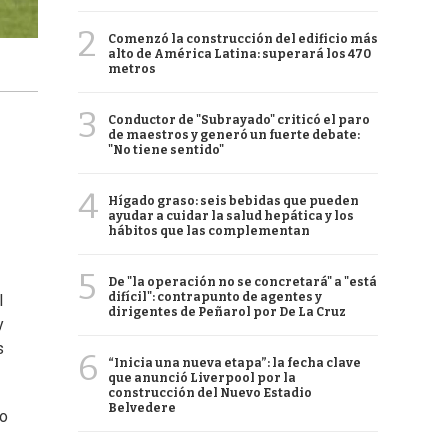
2
Comenzó la construcción del edificio más
alto de América Latina: superará los 470
metros
3
Conductor de "Subrayado" criticó el paro
de maestros y generó un fuerte debate:
"No tiene sentido"
4
Hígado graso: seis bebidas que pueden
ayudar a cuidar la salud hepática y los
hábitos que las complementan
5
De "la operación no se concretará" a "está
difícil": contrapunto de agentes y
l
dirigentes de Peñarol por De La Cruz
y
s
6
“Inicia una nueva etapa”: la fecha clave
que anunció Liverpool por la
construcción del Nuevo Estadio
Belvedere
mo