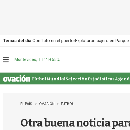
Temas del día:
Conflicto en el puerto
Explotaron cajero en Parque
Montevideo, T 11° H 55%
M
e
n
u
Fútbol
Mundial
Selección
Estadisticas
Agenda
EL PAÍS
OVACIÓN
FÚTBOL
Otra buena noticia par