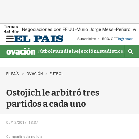
Temas
Negociaciones con EE.UU.
Murió Jorge Messi
Peñarol vs
del día:
Suscribite al 50% OFF
Ingresar
M
e
Fútbol
Mundial
Selección
Estadisticas
Agen
n
M
u
o
s
t
EL PAÍS
OVACIÓN
FÚTBOL
r
a
Ostojich le arbitró tres
r
b
partidos a cada uno
�
s
q
u
05/12/2017, 13:37
e
d
Compartir esta noticia