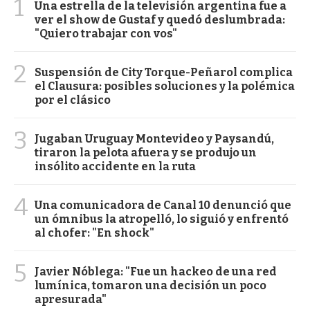
1
Una estrella de la televisión argentina fue a
ver el show de Gustaf y quedó deslumbrada:
"Quiero trabajar con vos"
2
Suspensión de City Torque-Peñarol complica
el Clausura: posibles soluciones y la polémica
por el clásico
3
Jugaban Uruguay Montevideo y Paysandú,
tiraron la pelota afuera y se produjo un
insólito accidente en la ruta
4
Una comunicadora de Canal 10 denunció que
un ómnibus la atropelló, lo siguió y enfrentó
al chofer: "En shock"
5
Javier Nóblega: "Fue un hackeo de una red
lumínica, tomaron una decisión un poco
apresurada"