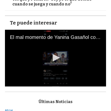
cuando se juega y cuando no”
Te puede interesar
El mal momento de Yanina Gasañol con un hincha argentino en "Subrayado"
0
s
e
c
Últimas Noticias
o
n
02:14