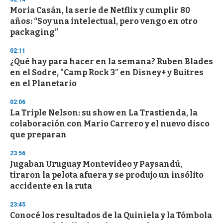
d
Moria Casán, la serie de Netflix y cumplir 80
s
o
años: “Soy una intelectual, pero vengo en otro
f
packaging”
3
3
s
02:11
e
¿Qué hay para hacer en la semana? Ruben Blades
c
en el Sodre, "Camp Rock 3" en Disney+ y Buitres
o
n
en el Planetario
d
s
02:06
La Triple Nelson: su show en La Trastienda, la
colaboración con Mario Carrero y el nuevo disco
que preparan
23:56
Jugaban Uruguay Montevideo y Paysandú,
tiraron la pelota afuera y se produjo un insólito
accidente en la ruta
23:45
Conocé los resultados de la Quiniela y la Tómbola