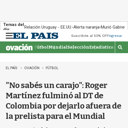
Temas del
Relación Uruguay - EE.UU.
Alerta naranja
Murió Gabriel 
día:
Suscribite al 50% OFF
Ingresar
M
e
Fútbol
Mundial
Selección
Estadisticas
Agen
n
M
u
o
s
t
EL PAÍS
OVACIÓN
FÚTBOL
r
a
"No sabés un carajo": Roger
r
b
Martínez fulminó al DT de
�
s
Colombia por dejarlo afuera de
q
u
la prelista para el Mundial
e
d