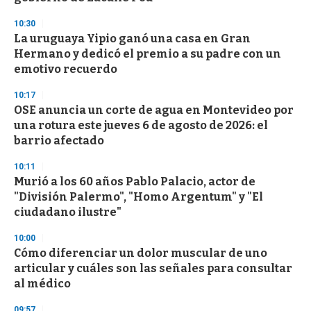
3
s
10:30
e
La uruguaya Yipio ganó una casa en Gran
c
Hermano y dedicó el premio a su padre con un
o
n
emotivo recuerdo
d
s
10:17
OSE anuncia un corte de agua en Montevideo por
una rotura este jueves 6 de agosto de 2026: el
barrio afectado
10:11
Murió a los 60 años Pablo Palacio, actor de
"División Palermo", "Homo Argentum" y "El
ciudadano ilustre"
10:00
Cómo diferenciar un dolor muscular de uno
articular y cuáles son las señales para consultar
al médico
09:57