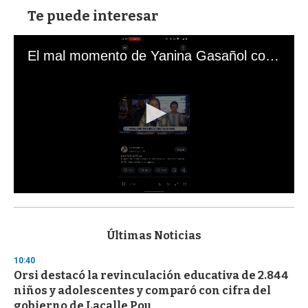
Te puede interesar
El mal momento de Yanina Gasañol con un hincha argentino en "Subrayado"
0
s
e
c
Últimas Noticias
o
n
10:40
d
Orsi destacó la revinculación educativa de 2.844
s
o
niños y adolescentes y comparó con cifra del
f
gobierno de Lacalle Pou
3