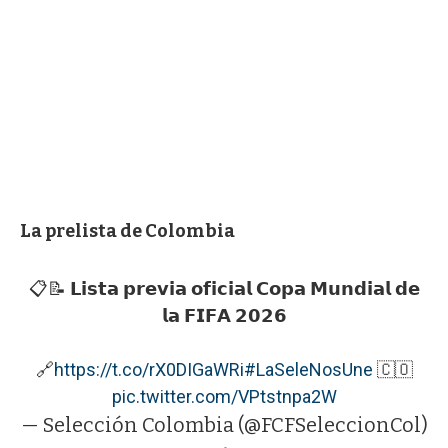
La prelista de Colombia
📋📝 𝗟𝗶𝘀𝘁𝗮 𝗽𝗿𝗲𝘃𝗶𝗮 𝗼𝗳𝗶𝗰𝗶𝗮𝗹 𝗖𝗼𝗽𝗮 𝗠𝘂𝗻𝗱𝗶𝗮𝗹 𝗱𝗲
𝗹𝗮 𝗙𝗜𝗙𝗔 𝟮𝟬𝟮𝟲
🔗
https://t.co/rX0DIGaWRi
#LaSeleNosUne
🇨🇴
pic.twitter.com/VPtstnpa2W
— Selección Colombia (@FCFSeleccionCol)