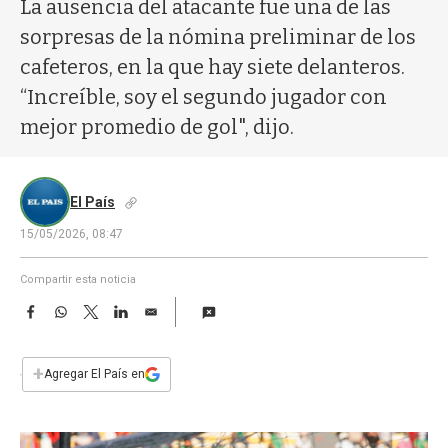
a
La ausencia del atacante fue una de las
sorpresas de la nómina preliminar de los
cafeteros, en la que hay siete delanteros.
“Increíble, soy el segundo jugador con
mejor promedio de gol", dijo.
El País
15/05/2026, 08:47
Compartir esta noticia
F
W
T
L
E
a
h
w
i
m
c
a
i
n
a
e
t
t
k
i
+
Agregar El País en
b
s
t
e
l
o
A
e
d
o
p
r
I
k
p
n