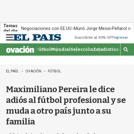
Temas
Negociaciones con EE.UU.
Murió Jorge Messi
Peñarol vs
del día:
Suscribite al 50% OFF
Ingresar
M
e
Fútbol
Mundial
Selección
Estadisticas
Agen
n
M
u
o
s
t
EL PAÍS
OVACIÓN
FÚTBOL
r
a
Maximiliano Pereira le dice
r
b
adiós al fútbol profesional y se
�
s
muda a otro país junto a su
q
u
familia
e
d