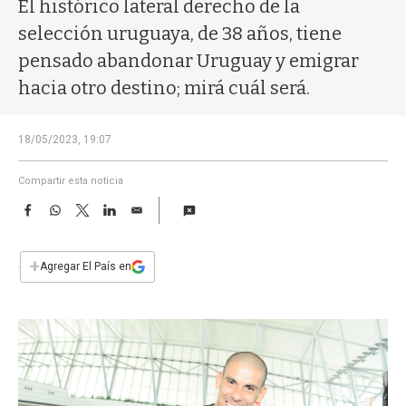
a
El histórico lateral derecho de la
selección uruguaya, de 38 años, tiene
pensado abandonar Uruguay y emigrar
hacia otro destino; mirá cuál será.
18/05/2023, 19:07
Compartir esta noticia
F
W
T
L
E
a
h
w
i
m
c
a
i
n
a
e
t
t
k
i
+
Agregar El País en
b
s
t
e
l
o
A
e
d
o
p
r
I
k
p
n