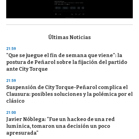
0
s
e
c
Últimas Noticias
o
n
21:59
d
"Que se juegue el fin de semana que viene": la
s
o
postura de Peñarol sobre la fijación del partido
f
ante City Torque
3
3
s
21:59
e
Suspensión de City Torque-Peñarol complica el
c
Clausura: posibles soluciones y la polémica por el
o
n
clásico
d
s
21:00
Javier Nóblega: "Fue un hackeo de una red
lumínica, tomaron una decisión un poco
apresurada"