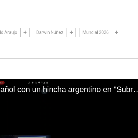
ld Araujo
Darwin Núñez
Mundial 2026
El mal momento de Yanina Gasañol con un hin