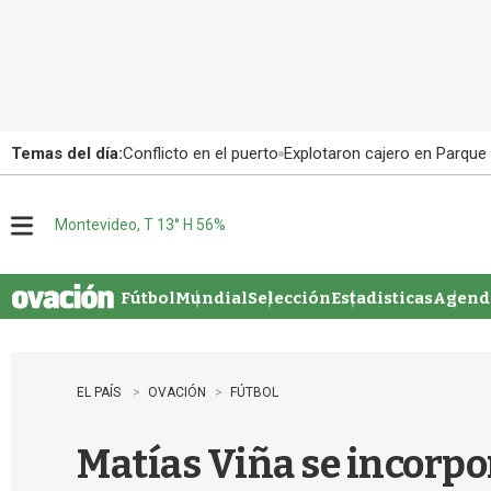
Temas del día:
Conflicto en el puerto
Explotaron cajero en Parque
Montevideo, T 13° H 56%
M
e
n
u
Fútbol
Mundial
Selección
Estadisticas
Agenda
EL PAÍS
OVACIÓN
FÚTBOL
Matías Viña se incorpor