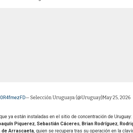
m/X0R4fmezFD
— Selección Uruguaya (@Uruguay)
May 25, 2026
que ya están instaladas en el sitio de concentración de Uruguay:
oaquín Piquerez
,
Sebastián Cáceres
,
Brian Rodríguez
,
Rodri
n de Arrascaeta
, quien se recupera tras su operación en la claví