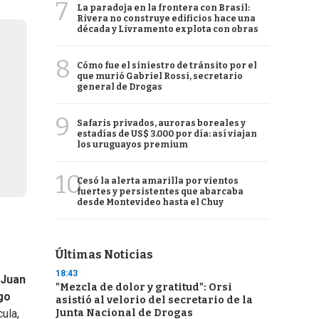
7
La paradoja en la frontera con Brasil:
Rivera no construye edificios hace una
década y Livramento explota con obras
8
Cómo fue el siniestro de tránsito por el
que murió Gabriel Rossi, secretario
general de Drogas
9
Safaris privados, auroras boreales y
estadías de US$ 3.000 por día: así viajan
los uruguayos premium
10
Cesó la alerta amarilla por vientos
fuertes y persistentes que abarcaba
desde Montevideo hasta el Chuy
Últimas Noticias
18:43
Juan
"Mezcla de dolor y gratitud": Orsi
go
asistió al velorio del secretario de la
Junta Nacional de Drogas
cula,