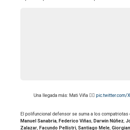
Una llegada más: Mati Viña ✌🏼
pic.twitter.co
El polifuncional defensor se suma a los compatriotas 
Manuel Sanabria
,
Federico Viñas
,
Darwin Núñez
,
J
Zalazar
,
Facundo Pellistri
,
Santiago Mele
,
Giorgia