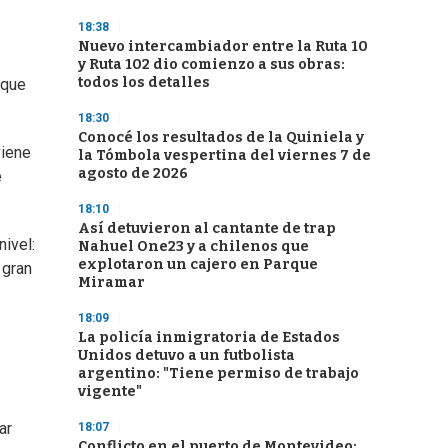
18:38
Nuevo intercambiador entre la Ruta 10
y Ruta 102 dio comienzo a sus obras:
todos los detalles
 que
18:30
Conocé los resultados de la Quiniela y
viene
la Tómbola vespertina del viernes 7 de
agosto de 2026
e
18:10
Así detuvieron al cantante de trap
nivel:
Nahuel One23 y a chilenos que
explotaron un cajero en Parque
 gran
Miramar
18:09
La policía inmigratoria de Estados
Unidos detuvo a un futbolista
argentino: "Tiene permiso de trabajo
vigente"
ar
18:07
Conflicto en el puerto de Montevideo: