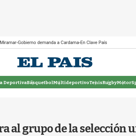
 Miramar
Gobierno demanda a Cardama
En Clave País
 Deportiva
Básquetbol
Multideportivo
Tenis
Rugby
MotorSp
a al grupo de la selección 