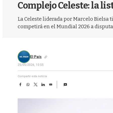
Complejo Celeste: la li
La Celeste liderada por Marcelo Bielsa
competirá en el Mundial 2026 a disputa
El País
25/05/2026, 10:55
Compartir esta noticia
F
W
T
L
E
a
h
w
i
m
c
a
i
n
a
e
t
t
k
i
b
s
t
e
l
o
A
e
d