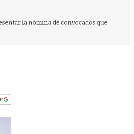
s
q
u
e
presentar la nómina de convocados que
d
a
 en