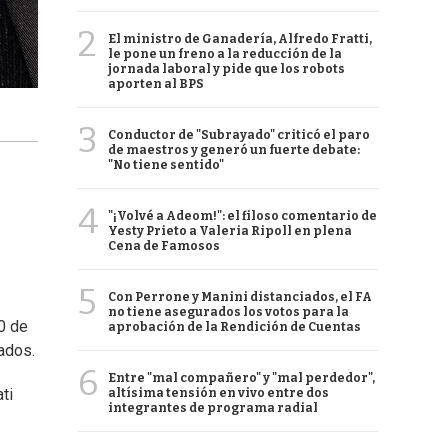
2
El ministro de Ganadería, Alfredo Fratti,
le pone un freno a la reducción de la
jornada laboral y pide que los robots
aporten al BPS
3
Conductor de "Subrayado" criticó el paro
de maestros y generó un fuerte debate:
"No tiene sentido"
4
"¡Volvé a Adeom!": el filoso comentario de
Yesty Prieto a Valeria Ripoll en plena
Cena de Famosos
5
Con Perrone y Manini distanciados, el FA
no tiene asegurados los votos para la
0 de
aprobación de la Rendición de Cuentas
ados.
6
Entre "mal compañero" y "mal perdedor",
ti
altísima tensión en vivo entre dos
integrantes de programa radial