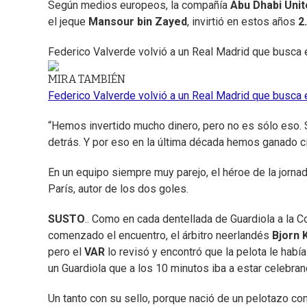
Según medios europeos, la compañía
Abu Dhabi Uni
el jeque
Mansour bin Zayed
, invirtió en estos años
2
Federico Valverde volvió a un Real Madrid que busca el
MIRA TAMBIÉN
Federico Valverde volvió a un Real Madrid que busca el
“Hemos invertido mucho dinero, pero no es sólo eso. S
detrás. Y por eso en la última década hemos ganado ci
En un equipo siempre muy parejo, el héroe de la jorna
París, autor de los dos goles.
SUSTO
.. Como en cada dentellada de Guardiola a la 
comenzado el encuentro, el árbitro neerlandés
Bjorn 
pero el
VAR
lo revisó y encontró que la pelota le había
un Guardiola que a los 10 minutos iba a estar celebran
Un tanto con su sello, porque nació de un pelotazo con