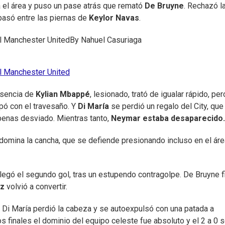
a el área y puso un pase atrás que remató
De Bruyne
. Rechazó l
pasó entre las piernas de
Keylor Navas
.
el Manchester United
By
Nahuel Casuriaga
el Manchester United
ausencia de
Kylian Mbappé
, lesionado, trató de igualar rápido, per
topó con el travesaño. Y
Di María
se perdió un regalo del City, que
apenas desviado. Mientras tanto,
Neymar estaba desaparecido.
 domina la cancha, que se defiende presionando incluso en el áre
legó el segundo gol, tras un estupendo contragolpe. De Bruyne fi
z
volvió a convertir.
Di María perdió la cabeza y se autoexpulsó con una patada a
tos finales el dominio del equipo celeste fue absoluto y el 2 a 0 