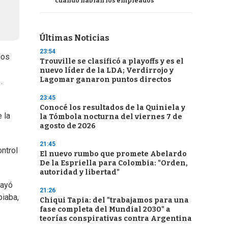
cuando hablan los empleados
Últimas Noticias
23:54
los
Trouville se clasificó a playoffs y es el
nuevo líder de la LDA; Verdirrojo y
Lagomar ganaron puntos directos
.
23:45
Conocé los resultados de la Quiniela y
 la
la Tómbola nocturna del viernes 7 de
agosto de 2026
21:45
ontrol
El nuevo rumbo que promete Abelardo
De la Espriella para Colombia: "Orden,
autoridad y libertad"
cayó
21:26
biaba,
Chiqui Tapia: del "trabajamos para una
fase completa del Mundial 2030" a
teorías conspirativas contra Argentina