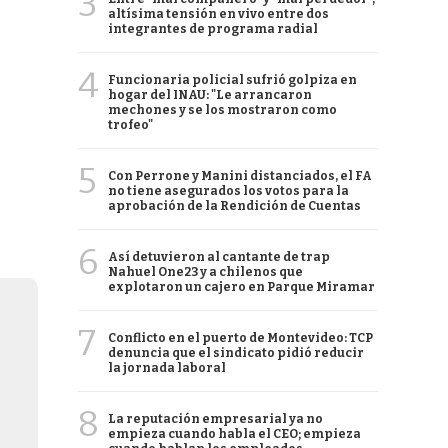
3
altísima tensión en vivo entre dos
integrantes de programa radial
4
Funcionaria policial sufrió golpiza en
hogar del INAU: "Le arrancaron
mechones y se los mostraron como
trofeo"
5
Con Perrone y Manini distanciados, el FA
no tiene asegurados los votos para la
aprobación de la Rendición de Cuentas
6
Así detuvieron al cantante de trap
Nahuel One23 y a chilenos que
explotaron un cajero en Parque Miramar
7
Conflicto en el puerto de Montevideo: TCP
denuncia que el sindicato pidió reducir
la jornada laboral
8
La reputación empresarial ya no
empieza cuando habla el CEO; empieza