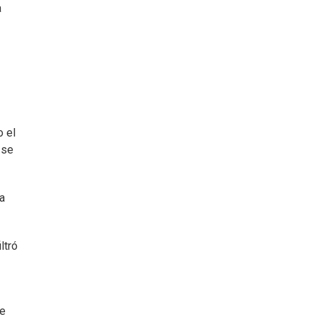
a
o el
 se
a
ltró
se