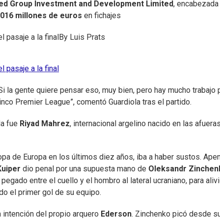
ted Group Investment and Development Limited
, encabezada
.016 millones de euros
en fichajes
 pasaje a la final
By
Luis Prats
 pasaje a la final
i la gente quiere pensar eso, muy bien, pero hay mucho trabajo 
nco Premier League”, comentó Guardiola tras el partido.
da fue
Riyad Mahrez
, internacional argelino nacido en las afuera
Copa de Europa en los últimos diez años, iba a haber sustos. Ape
Kuiper
dio penal por una supuesta mano de
Oleksandr Zinchen
 pegado entre el cuello y el hombro al lateral ucraniano, para aliv
do el primer gol de su equipo.
 intención del propio arquero
Ederson
. Zinchenko picó desde s