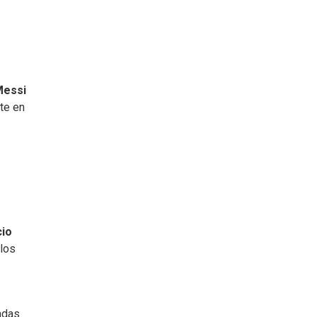
Messi
rte en
cio
llos
adas