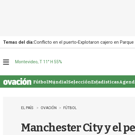
Temas del día:
Conflicto en el puerto
Explotaron cajero en Parque
Montevideo, T 11° H 55%
M
e
n
u
Fútbol
Mundial
Selección
Estadisticas
Agenda
EL PAÍS
OVACIÓN
FÚTBOL
Manchester City y el pe