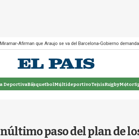
 Miramar
Afirman que Araujo se va del Barcelona
Gobierno demanda
 Deportiva
Básquetbol
Multideportivo
Tenis
Rugby
MotorSp
núltimo paso del plan de lo