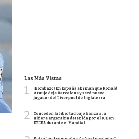
Las Más Vistas
1
¡Bombazo! En España afirman que Ronald
Araujo deja Barcelona y será nuevo
jugador del Liverpool de Inglaterra
2
Conceden la libertad bajo fianza a la
niñera argentina detenida por el ICE en
EE.UU. durante el Mundial
Entre "mal compañero" y "mal perdedor",