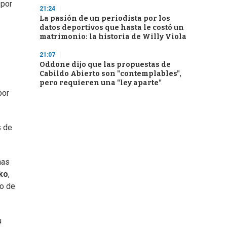
 por
21:24
La pasión de un periodista por los
datos deportivos que hasta le costó un
matrimonio: la historia de Willy Viola
21:07
Oddone dijo que las propuestas de
Cabildo Abierto son "contemplables",
pero requieren una "ley aparte"
por
s de
nas
ko
,
io de
u