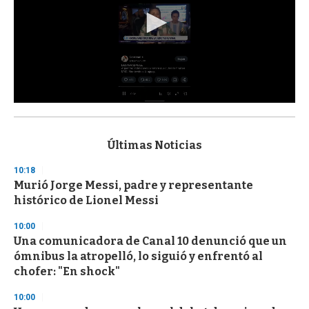
0
s
e
c
Últimas Noticias
o
n
10:18
d
Murió Jorge Messi, padre y representante
s
o
histórico de Lionel Messi
f
3
10:00
3
s
Una comunicadora de Canal 10 denunció que un
e
ómnibus la atropelló, lo siguió y enfrentó al
c
chofer: "En shock"
o
n
d
10:00
s