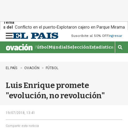
Tema
s del
Conflicto en el puerto
Explotaron cajero en Parque Miramar
día:
Suscribite al 50% OFF
Ingresar
M
e
Fútbol
Mundial
Selección
Estadisticas
Agen
n
M
u
o
s
t
EL PAÍS
OVACIÓN
FÚTBOL
r
a
Luis Enrique promete
r
b
"evolución, no revolución"
�
s
q
u
19/07/2018, 13:41
e
d
Compartir esta noticia