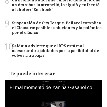
8
Una comunicadora de Canal 10 denunció que
un ómnibus la atropelló, lo siguió y enfrentó
al chofer: "En shock"
9
Suspensión de City Torque-Peñarol complica
el Clausura: posibles soluciones y la polémica
por el clásico
10
Saldain advierte que el BPS está mal
asesorando a jubilados por la posibilidad de
volver a trabajar
Te puede interesar
El mal momento de Yanina Gasañol con un hincha argentino en "Subrayado"