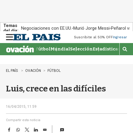
Temas
Negociaciones con EE.UU.
Murió Jorge Messi
Peñarol vs
del día:
Suscribite al 50% OFF
Ingresar
M
e
Fútbol
Mundial
Selección
Estadisticas
Agen
n
M
u
o
s
t
EL PAÍS
OVACIÓN
FÚTBOL
r
a
Luis, crece en las difíciles
r
b
�
s
16/04/2015, 11:59
q
u
Compartir esta noticia
e
F
W
T
L
E
d