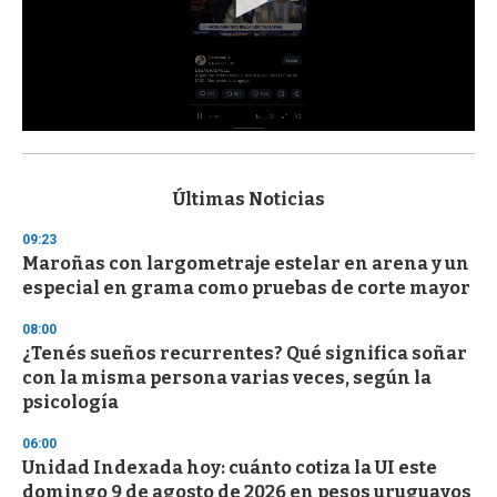
0
s
e
c
Últimas Noticias
o
n
09:23
d
Maroñas con largometraje estelar en arena y un
s
o
especial en grama como pruebas de corte mayor
f
3
08:00
3
s
¿Tenés sueños recurrentes? Qué significa soñar
e
con la misma persona varias veces, según la
c
psicología
o
n
d
06:00
s
Unidad Indexada hoy: cuánto cotiza la UI este
domingo 9 de agosto de 2026 en pesos uruguayos