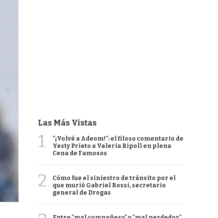
Las Más Vistas
1
"¡Volvé a Adeom!": el filoso comentario de
Yesty Prieto a Valeria Ripoll en plena
Cena de Famosos
2
Cómo fue el siniestro de tránsito por el
que murió Gabriel Rossi, secretario
general de Drogas
Entre "mal compañero" y "mal perdedor",