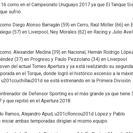
 16 como en el Campeonato Uruguayo 2017 ya que El Tanque Si
que sufrió.
como Diego Alonso Barragán (59) en Cerro, Raúl Möller (66) en E
alegui (57) en Liverpool, Ney Morales (62) en Racing y Julio Avel
s como: Alexander Medina (39) en Nacional, Hernán Rodrigo Lópe
 Méndez (37) en Progreso y Paulo Pezzolano (34) en Liverpool.
ven del actual Torneo Apertura y ya está realizando su segunda
porada en el Torque, donde logró el histórico ascenso a la máxi
la u201ccuchillau201d se está estrenando en la Primera División.
entrenador de Defensor Sporting es el más grande ya que tiene 
y que repitió en el Apertura 2018.
do Ramos, Alejandro Apud, u201cRoncou201d López y Pablo
e iniciar ambas temporadas dirigían al mismo equipo.