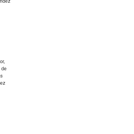
éndez
or,
o de
os
uez