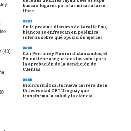
decenas de miles vayan a ver al Papa;
sley
buscan lugares para las misas al aire
libre
04:03
l
En la previa a discurso de Lacalle Pou,
ino
blancos se enfrascan en polémica
interna sobre qué oposición ejercer
04:00
z (40)
Con Perrone y Manini distanciados, el
FA no tiene asegurados los votos para
la aprobación de la Rendición de
Cuentas
ma
04:00
Bioinformática: la nueva carrera de la
Universidad ORT Uruguay que
58
transforma la salud y la ciencia