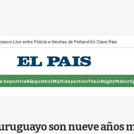
rrasco
Líos entre Policía e hinchas de Peñarol
En Clave País
 Deportiva
Básquetbol
Multideportivo
Tenis
Rugby
MotorSp
l uruguayo son nueve años 