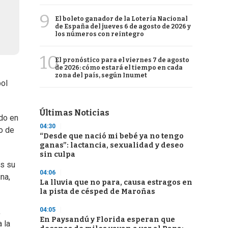
9
El boleto ganador de la Lotería Nacional
de España del jueves 6 de agosto de 2026 y
los números con reintegro
10
El pronóstico para el viernes 7 de agosto
de 2026: cómo estará el tiempo en cada
zona del país, según Inumet
bol
Últimas Noticias
do en
04:30
o de
“Desde que nació mi bebé ya no tengo
ganas”: lactancia, sexualidad y deseo
sin culpa
es su
04:06
na,
La lluvia que no para, causa estragos en
la pista de césped de Maroñas
04:05
,
En Paysandú y Florida esperan que
 la