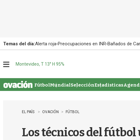
Temas del día:
Alerta roja
Preocupaciones en INR
Bañados de Ca
Montevideo, T 13° H 95%
M
e
n
u
Fútbol
Mundial
Selección
Estadisticas
Agenda
EL PAÍS
OVACIÓN
FÚTBOL
Los técnicos del fútbo