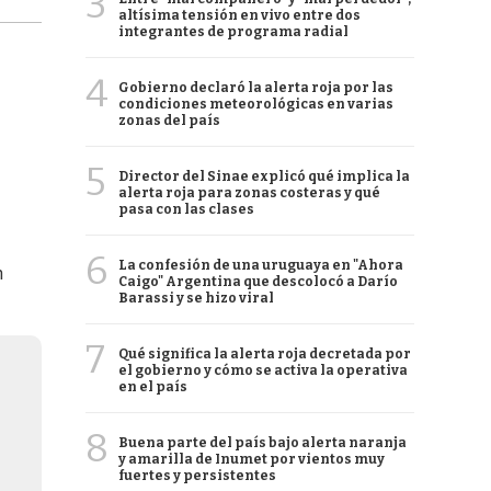
3
altísima tensión en vivo entre dos
integrantes de programa radial
4
Gobierno declaró la alerta roja por las
condiciones meteorológicas en varias
zonas del país
5
Director del Sinae explicó qué implica la
alerta roja para zonas costeras y qué
pasa con las clases
6
La confesión de una uruguaya en "Ahora
n
Caigo" Argentina que descolocó a Darío
Barassi y se hizo viral
7
Qué significa la alerta roja decretada por
el gobierno y cómo se activa la operativa
en el país
8
Buena parte del país bajo alerta naranja
y amarilla de Inumet por vientos muy
fuertes y persistentes