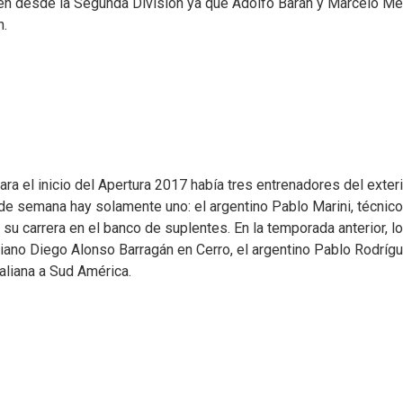
nen desde la Segunda División ya que Adolfo Barán y Marcelo M
n.
a el inicio del Apertura 2017 había tres entrenadores del exteri
de semana hay solamente uno: el argentino Pablo Marini, técnic
 su carrera en el banco de suplentes. En la temporada anterior, l
biano Diego Alonso Barragán en Cerro, el argentino Pablo Rodríg
liana a Sud América.