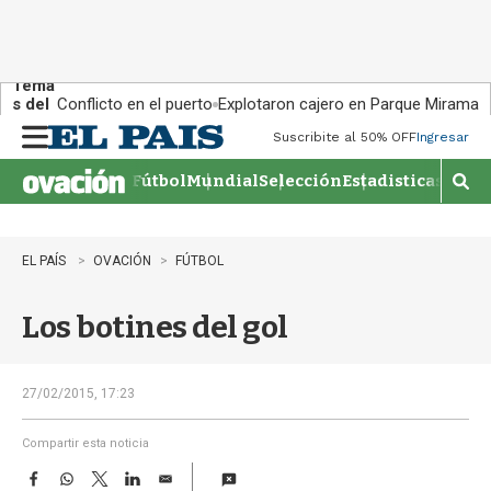
Tema
s del
Conflicto en el puerto
Explotaron cajero en Parque Miramar
día:
Suscribite al 50% OFF
Ingresar
M
e
Fútbol
Mundial
Selección
Estadisticas
Agen
n
M
u
o
s
t
EL PAÍS
OVACIÓN
FÚTBOL
r
a
Los botines del gol
r
b
�
s
27/02/2015, 17:23
q
u
Compartir esta noticia
e
F
W
T
L
E
d