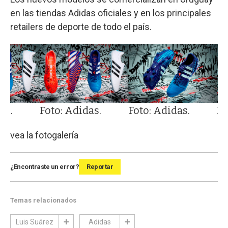
en las tiendas Adidas oficiales y en los principales
retailers de deporte de todo el país.
as.
Foto: Adidas.
Foto: Adidas.
Fo
vea la fotogalería
¿Encontraste un error?
Reportar
Temas relacionados
Luis Suárez
Adidas