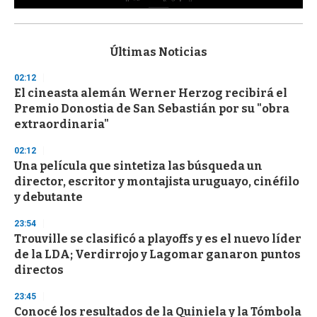
0
s
e
c
Últimas Noticias
o
n
02:12
d
El cineasta alemán Werner Herzog recibirá el
s
o
Premio Donostia de San Sebastián por su "obra
f
extraordinaria"
3
3
s
02:12
e
Una película que sintetiza las búsqueda un
c
director, escritor y montajista uruguayo, cinéfilo
o
n
y debutante
d
s
23:54
Trouville se clasificó a playoffs y es el nuevo líder
de la LDA; Verdirrojo y Lagomar ganaron puntos
directos
23:45
Conocé los resultados de la Quiniela y la Tómbola