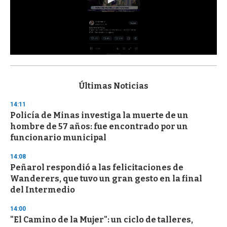
0
s
e
c
Últimas Noticias
o
n
14:11
d
Policía de Minas investiga la muerte de un
s
o
hombre de 57 años: fue encontrado por un
f
funcionario municipal
3
3
s
14:08
e
Peñarol respondió a las felicitaciones de
c
Wanderers, que tuvo un gran gesto en la final
o
n
del Intermedio
d
s
14:00
"El Camino de la Mujer": un ciclo de talleres,