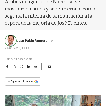
a
Ambos dirigentes de Nacional se
mostraron cautos y se refirieron a cómo
seguirá la interna de la institución a la
espera de la mejoría de José Fuentes.
Juan Pablo Romero
23/05/2023, 13:19
Compartir esta noticia
F
W
T
L
E
a
h
w
i
m
c
a
i
n
a
e
t
t
k
i
+
Agregar El País en
b
s
t
e
l
o
A
e
d
o
p
r
I
k
p
n