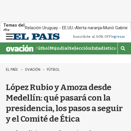
Temas del
Relación Uruguay - EE.UU.
Alerta naranja
Murió Gabriel 
día:
Suscribite al 50% OFF
Ingresar
M
e
Fútbol
Mundial
Selección
Estadisticas
Agen
n
M
u
o
s
t
EL PAÍS
OVACIÓN
FÚTBOL
r
a
López Rubio y Amoza desde
r
b
Medellín: qué pasará con la
�
s
presidencia, los pasos a seguir
q
u
y el Comité de Ética
e
d