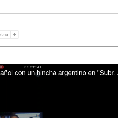
elona
El mal momento de Yanina Gasañol con un hin