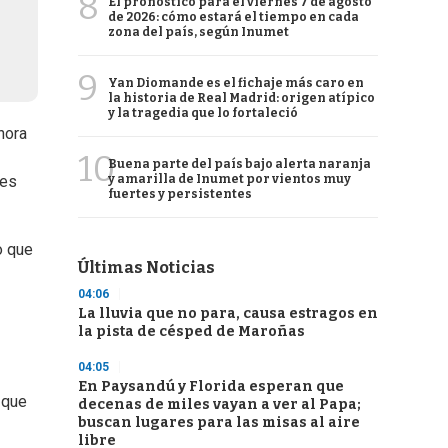
8
El pronóstico para el viernes 7 de agosto
de 2026: cómo estará el tiempo en cada
zona del país, según Inumet
9
Yan Diomande es el fichaje más caro en
la historia de Real Madrid: origen atípico
y la tragedia que lo fortaleció
hora
10
Buena parte del país bajo alerta naranja
y amarilla de Inumet por vientos muy
des
fuertes y persistentes
o que
Últimas Noticias
04:06
La lluvia que no para, causa estragos en
la pista de césped de Maroñas
04:05
En Paysandú y Florida esperan que
 que
decenas de miles vayan a ver al Papa;
buscan lugares para las misas al aire
libre