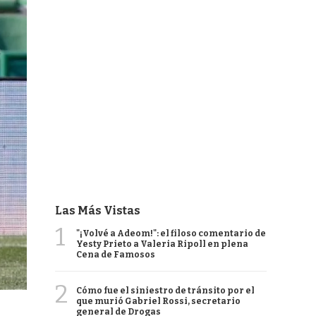
Las Más Vistas
1
"¡Volvé a Adeom!": el filoso comentario de
Yesty Prieto a Valeria Ripoll en plena
Cena de Famosos
2
Cómo fue el siniestro de tránsito por el
que murió Gabriel Rossi, secretario
general de Drogas