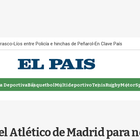
rrasco
Líos entre Policía e hinchas de Peñarol
En Clave País
 Deportiva
Básquetbol
Multideportivo
Tenis
Rugby
MotorSp
el Atlético de Madrid para n