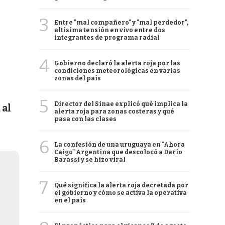
3
Entre "mal compañero" y "mal perdedor",
altísima tensión en vivo entre dos
integrantes de programa radial
4
Gobierno declaró la alerta roja por las
condiciones meteorológicas en varias
zonas del país
5
Director del Sinae explicó qué implica la
 al
alerta roja para zonas costeras y qué
pasa con las clases
6
La confesión de una uruguaya en "Ahora
Caigo" Argentina que descolocó a Darío
Barassi y se hizo viral
7
Qué significa la alerta roja decretada por
el gobierno y cómo se activa la operativa
en el país