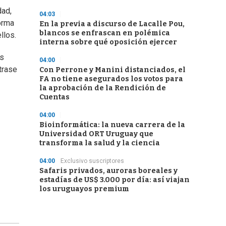
dad,
04:03
orma
En la previa a discurso de Lacalle Pou,
blancos se enfrascan en polémica
llos.
interna sobre qué oposición ejercer
os
04:00
trase
Con Perrone y Manini distanciados, el
FA no tiene asegurados los votos para
la aprobación de la Rendición de
Cuentas
04:00
Bioinformática: la nueva carrera de la
Universidad ORT Uruguay que
transforma la salud y la ciencia
04:00
Exclusivo suscriptores
Safaris privados, auroras boreales y
estadías de US$ 3.000 por día: así viajan
los uruguayos premium