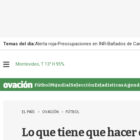
Temas del día:
Alerta roja
Preocupaciones en INR
Bañados de Ca
Montevideo, T 13° H 95%
M
e
n
u
Fútbol
Mundial
Selección
Estadisticas
Agenda
EL PAÍS
OVACIÓN
FÚTBOL
Lo que tiene que hacer 