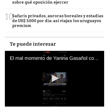
sobre qué oposición ejercer
10
Safaris privados, auroras boreales y estadías
de US$ 3.000 por día: así viajan los uruguayos
premium
Te puede interesar
El mal momento de Yanina Gasañol con un hincha argentino en "Subrayado"
0