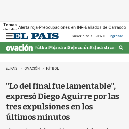
Temas
Alerta roja
Preocupaciones en INR
Bañados de Carrasco
del día:
Suscribite al 50% OFF
Ingresar
M
e
Fútbol
Mundial
Selección
Estadisticas
Agen
n
M
u
o
s
t
EL PAÍS
OVACIÓN
FÚTBOL
r
a
"Lo del final fue lamentable",
r
b
expresó Diego Aguirre por las
�
s
tres expulsiones en los
q
u
últimos minutos
e
d