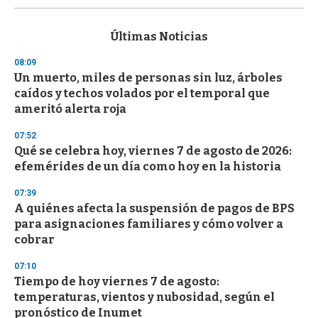
s
e
c
Últimas Noticias
o
n
08:09
d
Un muerto, miles de personas sin luz, árboles
s
o
caídos y techos volados por el temporal que
f
ameritó alerta roja
3
3
s
07:52
e
Qué se celebra hoy, viernes 7 de agosto de 2026:
c
efemérides de un día como hoy en la historia
o
n
d
07:39
s
A quiénes afecta la suspensión de pagos de BPS
para asignaciones familiares y cómo volver a
cobrar
07:10
Tiempo de hoy viernes 7 de agosto:
temperaturas, vientos y nubosidad, según el
pronóstico de Inumet