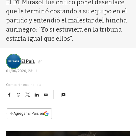
a
El DT Mirasol fue crítico por el desenlace
que le terminó costando a su equipo en el
partido y entendió el malestar del hincha
aurinegro: "Yo si estuviera en la tribuna
estaría igual que ellos".
El País
01/06/2026, 23:11
Compartir esta noticia
F
W
T
L
E
a
h
w
i
m
c
a
i
n
a
e
t
t
k
i
+
Agregar El País en
b
s
t
e
l
o
A
e
d
o
p
r
I
k
p
n