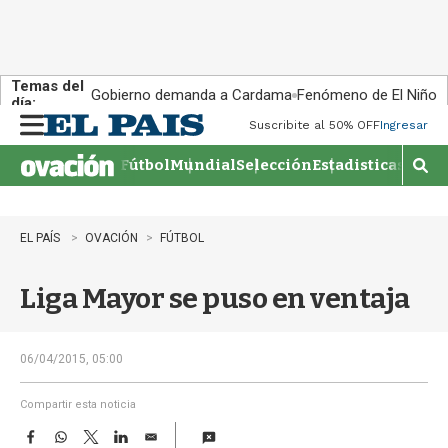
Temas del
Gobierno demanda a Cardama
Fenómeno de El Niño
día:
Suscribite al 50% OFF
Ingresar
M
e
Fútbol
Mundial
Selección
Estadisticas
Agen
n
M
u
o
s
t
EL PAÍS
OVACIÓN
FÚTBOL
r
a
Liga Mayor se puso en ventaja
r
b
�
s
06/04/2015, 05:00
q
u
Compartir esta noticia
e
F
W
T
L
E
d