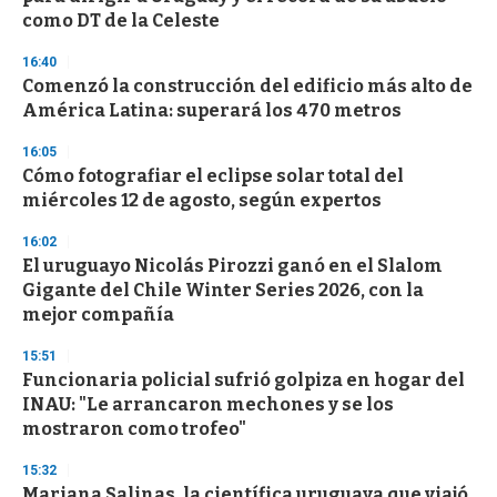
n
como DT de la Celeste
d
s
16:40
Comenzó la construcción del edificio más alto de
América Latina: superará los 470 metros
16:05
Cómo fotografiar el eclipse solar total del
miércoles 12 de agosto, según expertos
16:02
El uruguayo Nicolás Pirozzi ganó en el Slalom
Gigante del Chile Winter Series 2026, con la
mejor compañía
15:51
Funcionaria policial sufrió golpiza en hogar del
INAU: "Le arrancaron mechones y se los
mostraron como trofeo"
15:32
Mariana Salinas, la científica uruguaya que viajó