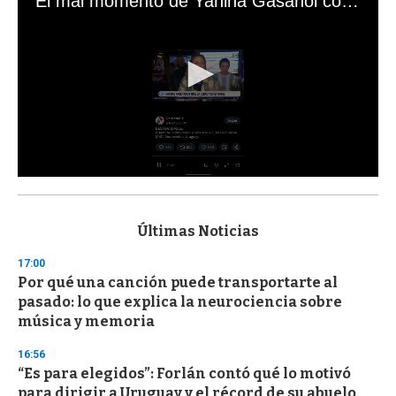
El mal momento de Yanina Gasañol con un hincha argentino en "Subrayado"
0
s
e
c
Últimas Noticias
o
n
17:00
d
Por qué una canción puede transportarte al
s
o
pasado: lo que explica la neurociencia sobre
f
música y memoria
3
3
s
16:56
e
“Es para elegidos”: Forlán contó qué lo motivó
c
para dirigir a Uruguay y el récord de su abuelo
o