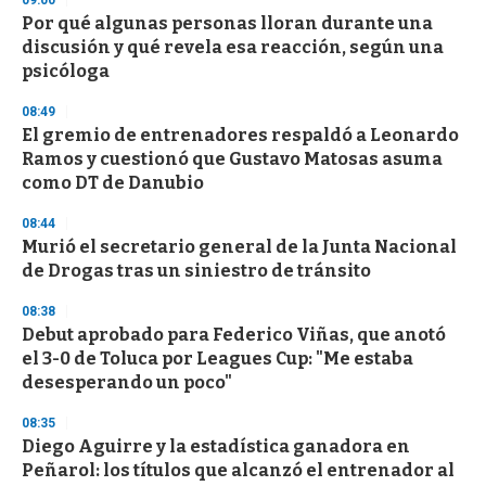
09:00
e
Por qué algunas personas lloran durante una
c
discusión y qué revela esa reacción, según una
o
n
psicóloga
d
s
08:49
El gremio de entrenadores respaldó a Leonardo
Ramos y cuestionó que Gustavo Matosas asuma
como DT de Danubio
08:44
Murió el secretario general de la Junta Nacional
de Drogas tras un siniestro de tránsito
08:38
Debut aprobado para Federico Viñas, que anotó
el 3-0 de Toluca por Leagues Cup: "Me estaba
desesperando un poco"
08:35
Diego Aguirre y la estadística ganadora en
Peñarol: los títulos que alcanzó el entrenador al