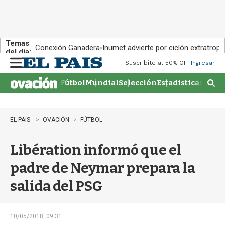
Temas
Conexión Ganadera
Inumet advierte por ciclón extratropi
del día:
Suscribite al 50% OFF
Ingresar
M
e
Fútbol
Mundial
Selección
Estadisticas
Agen
n
M
u
o
s
t
EL PAÍS
OVACIÓN
FÚTBOL
r
a
Libération informó que el
r
b
padre de Neymar prepara la
�
s
salida del PSG
q
u
e
d
10/05/2018, 09:31