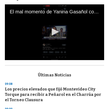
El mal momento de Yanina Gasañol con un hincha argentino en "Subrayado"
0
s
e
c
Últimas Noticias
o
n
09:08
d
Los precios elevados que fijó Montevideo City
s
o
Torque para recibir a Peñarol en el Charrúa por
f
el Torneo Clausura
3
3
s