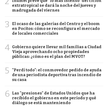
2
Inumet prevé que "lo más intenso" del ciclón
extratropical se dará la noche del jueves y
madrugada del viernes
3
El ocaso de las galerías del Centro y el boom
en Pocitos: cómo se reconfigura el mercado
de locales comerciales
4
Gobierno quiere llevar mil familias a Ciudad
Vieja aprovechando ocho propiedades
públicas: ¿cómo es el plan del MVOT?
5
"Perdí todo": el conmovedor pedido de ayuda
de una periodista deportiva tras incendio de
su casa
6
Las "presiones" de Estados Unidos que ha
recibido el gobierno en este período y qué
diálogo se está manteniendo