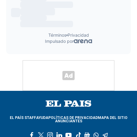
EL PAÍS STAFF
AYUDA
POLÍTICAS DE PRIVACIDAD
MAPA DEL SITIO
ANUNCIANTES
f
t
i
l
y
t
g
w
t