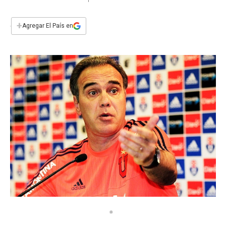
a
h
w
i
m
a
c
a
i
n
a
e
t
t
k
i
+
Agregar El País en
b
s
t
e
l
o
A
e
d
o
p
r
I
k
p
n