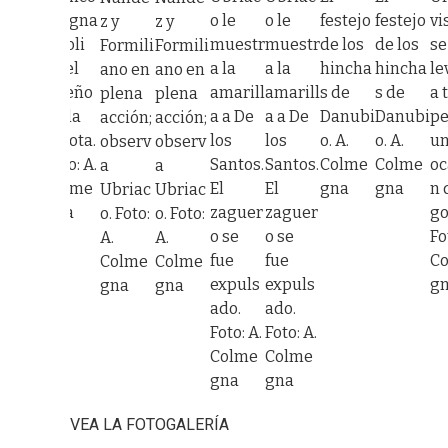
orgna
Torgna
o le
o le
festejo
festejo
vi
z y
z y
cioli
scioli
muestr
muestr
de los
de los
se
Formili
Formili
s el
es el
a la
a la
hincha
hincha
le
ano en
ano en
ueño
dueño
amarill
amarill
s de
s de
a 
plena
plena
e la
de la
a a De
a a De
Danubi
Danubi
pe
acción;
acción;
elota.
pelota.
los
los
o. A.
o. A.
u
observ
observ
oto: A.
Foto: A.
Santos.
Santos.
Colme
Colme
oc
a
a
olme
Colme
El
El
gna
gna
n 
Ubriac
Ubriac
na
gna
zaguer
zaguer
go
o. Foto:
o. Foto:
o se
o se
Fo
A.
A.
fue
fue
C
Colme
Colme
expuls
expuls
g
gna
gna
ado.
ado.
Foto: A.
Foto: A.
Colme
Colme
gna
gna
VEA LA FOTOGALERÍA