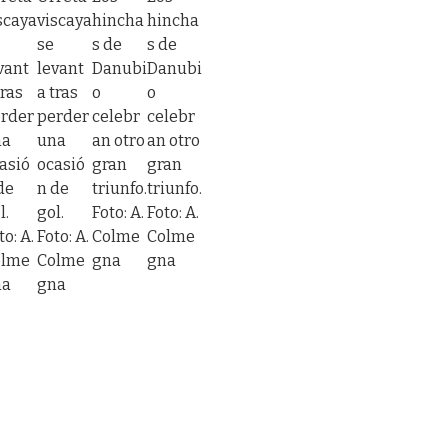
scaya
viscaya
hincha
hincha
se
s de
s de
vant
levant
Danubi
Danubi
tras
a tras
o
o
rder
perder
celebr
celebr
na
una
an otro
an otro
asió
ocasió
gran
gran
de
n de
triunfo.
triunfo.
l.
gol.
Foto: A.
Foto: A.
to: A.
Foto: A.
Colme
Colme
olme
Colme
gna
gna
na
gna