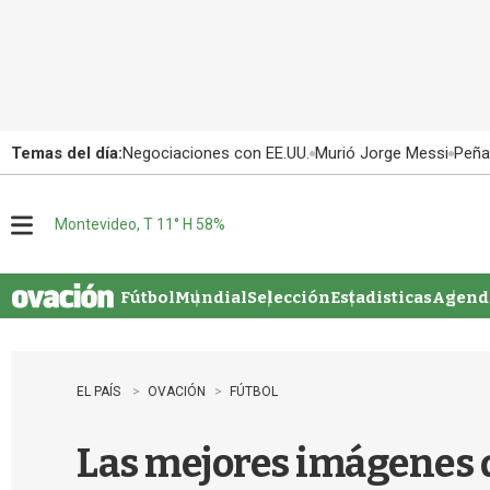
Temas del día:
Negociaciones con EE.UU.
Murió Jorge Messi
Peña
Montevideo, T 11° H 58%
M
e
n
u
Fútbol
Mundial
Selección
Estadisticas
Agenda
EL PAÍS
OVACIÓN
FÚTBOL
Las mejores imágenes d