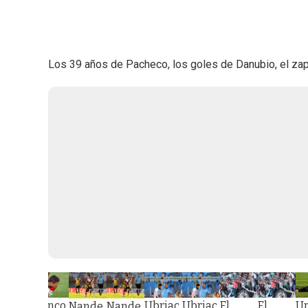
Los 39 años de Pacheco, los goles de Danubio, el zapat
ranco
Franco
Ubriac
Ubriac
El
El
Ur
Nande
Nande