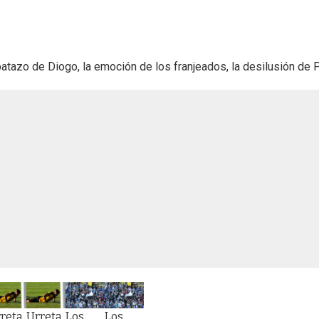
azo de Diogo, la emoción de los franjeados, la desilusión de Peñ
reta
Urreta
Los
Los