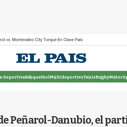
rol vs. Montevideo City Torque
En Clave País
 Deportiva
Básquetbol
Multideportivo
Tenis
Rugby
MotorSp
e Peñarol-Danubio, el part