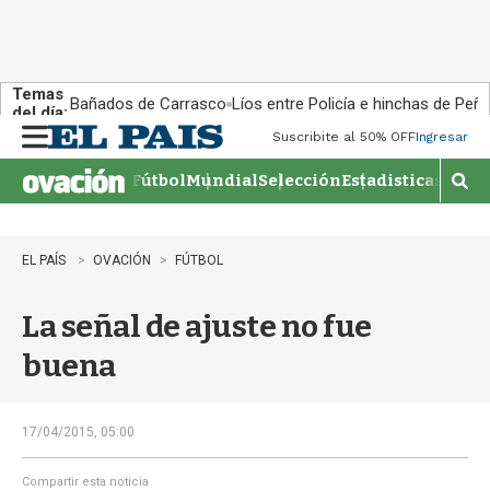
Temas
Bañados de Carrasco
Líos entre Policía e hinchas de Peña
del día:
Suscribite al 50% OFF
Ingresar
M
e
Fútbol
Mundial
Selección
Estadisticas
Agen
n
M
u
o
s
t
EL PAÍS
OVACIÓN
FÚTBOL
r
a
La señal de ajuste no fue
r
b
buena
�
s
q
u
17/04/2015, 05:00
e
d
Compartir esta noticia