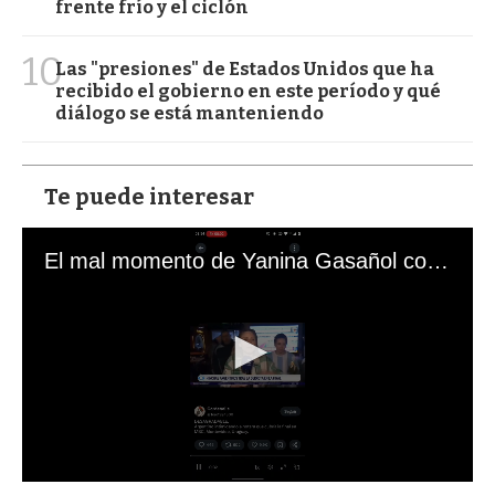
frente frío y el ciclón
10
Las "presiones" de Estados Unidos que ha
recibido el gobierno en este período y qué
diálogo se está manteniendo
Te puede interesar
El mal momento de Yanina Gasañol con un hincha argentino en "Subrayado"
0