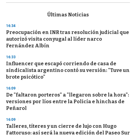
s
e
c
Últimas Noticias
o
n
16:34
d
Preocupación en INR tras resolución judicial que
s
o
autorizó visita conyugal al líder narco
f
Fernández Albín
3
3
s
16:33
e
Influencer que escapó corriendo de casa de
c
sindicalista argentino contó su versión: "Tuve un
o
n
brote psicótico"
d
s
16:09
De "faltaron porteros" a "llegaron sobre la hora":
versiones por líos entre la Policía e hinchas de
Peñarol
16:09
Talleres, títeres y un cierre de lujo con Hugo
Fattoruso: así será la nueva edición del Paseo Sur