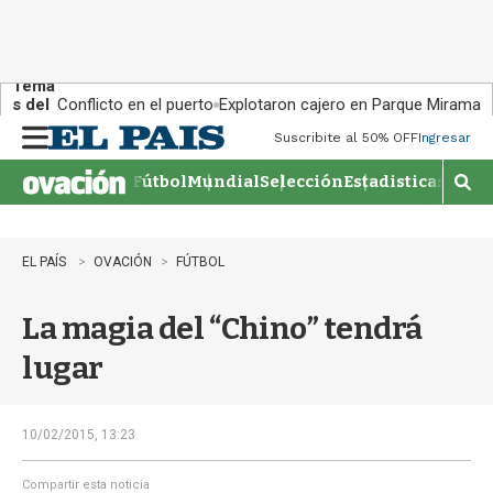
Tema
s del
Conflicto en el puerto
Explotaron cajero en Parque Miramar
día:
Suscribite al 50% OFF
Ingresar
M
e
Fútbol
Mundial
Selección
Estadisticas
Agen
n
M
u
o
s
t
EL PAÍS
OVACIÓN
FÚTBOL
r
a
La magia del “Chino” tendrá
r
b
lugar
�
s
q
u
10/02/2015, 13:23
e
d
Compartir esta noticia