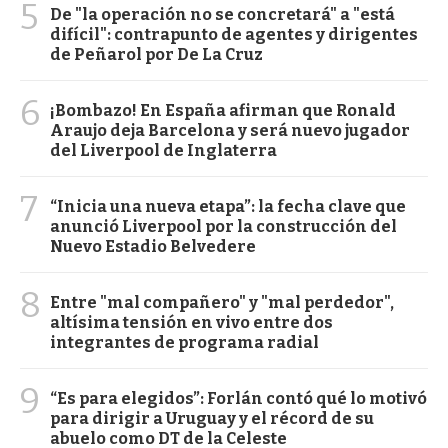
5
De "la operación no se concretará" a "está
difícil": contrapunto de agentes y dirigentes
de Peñarol por De La Cruz
6
¡Bombazo! En España afirman que Ronald
Araujo deja Barcelona y será nuevo jugador
del Liverpool de Inglaterra
7
“Inicia una nueva etapa”: la fecha clave que
anunció Liverpool por la construcción del
Nuevo Estadio Belvedere
8
Entre "mal compañero" y "mal perdedor",
altísima tensión en vivo entre dos
integrantes de programa radial
9
“Es para elegidos”: Forlán contó qué lo motivó
para dirigir a Uruguay y el récord de su
abuelo como DT de la Celeste