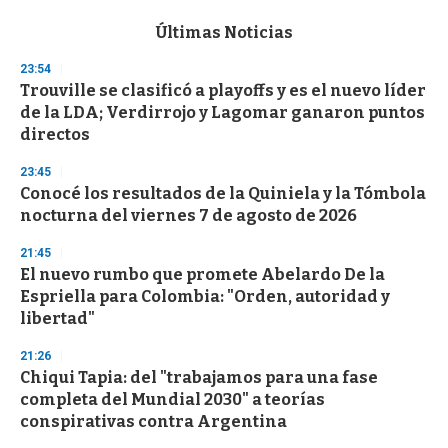
e
c
Últimas Noticias
o
n
23:54
d
Trouville se clasificó a playoffs y es el nuevo líder
s
o
de la LDA; Verdirrojo y Lagomar ganaron puntos
f
directos
3
3
s
23:45
e
Conocé los resultados de la Quiniela y la Tómbola
c
nocturna del viernes 7 de agosto de 2026
o
n
d
21:45
s
El nuevo rumbo que promete Abelardo De la
Espriella para Colombia: "Orden, autoridad y
libertad"
21:26
Chiqui Tapia: del "trabajamos para una fase
completa del Mundial 2030" a teorías
conspirativas contra Argentina