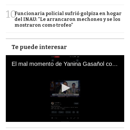
10
Funcionaria policial sufrió golpiza en hogar
del INAU: "Le arrancaron mechones y se los
mostraron como trofeo"
Te puede interesar
El mal momento de Yanina Gasañol con un hincha argentino en "Subrayado"
0
s