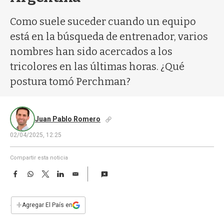
a
Como suele suceder cuando un equipo
está en la búsqueda de entrenador, varios
nombres han sido acercados a los
tricolores en las últimas horas. ¿Qué
postura tomó Perchman?
Juan Pablo Romero
02/04/2025, 12:25
Compartir esta noticia
F
W
T
L
E
a
h
w
i
m
c
a
i
n
a
e
t
t
k
i
+
Agregar El País en
b
s
t
e
l
o
A
e
d