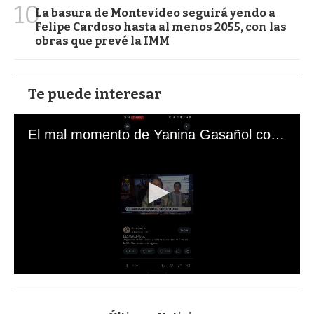
10
La basura de Montevideo seguirá yendo a
Felipe Cardoso hasta al menos 2055, con las
obras que prevé la IMM
Te puede interesar
El mal momento de Yanina Gasañol con un hincha argentino en "Subrayado"
0
s
e
c