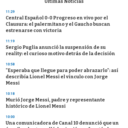
Últimas Noticias
o
n
11:29
d
Central Español 0-0 Progreso en vivo por el
s
o
Clausura: el palermitano y el Gaucho buscan
f
estrenarse con victoria
3
3
s
11:19
e
Sergio Puglia anunció la suspensión de su
c
reality: el curioso motivo detrás de la decisión
o
n
d
10:58
s
"Esperaba que llegue para poder abrazarlo": así
describía Lionel Messi el vínculo con Jorge
Messi
10:18
Murió Jorge Messi, padre y representante
histórico de Lionel Messi
10:00
Una comunicadora de Canal 10 denunció que un