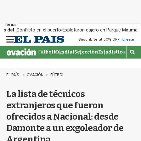
Tema
s del
Conflicto en el puerto
Explotaron cajero en Parque Miramar
día:
Suscribite al 50% OFF
Ingresar
M
e
Fútbol
Mundial
Selección
Estadisticas
Agen
n
M
u
o
s
t
EL PAÍS
OVACIÓN
FÚTBOL
r
a
La lista de técnicos
r
b
extranjeros que fueron
�
s
ofrecidos a Nacional: desde
q
u
Damonte a un exgoleador de
e
d
Argentina