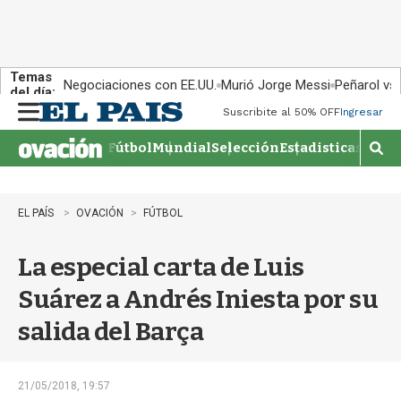
Temas
Negociaciones con EE.UU.
Murió Jorge Messi
Peñarol vs
del día:
Suscribite al 50% OFF
Ingresar
M
e
Fútbol
Mundial
Selección
Estadisticas
Agen
n
M
u
o
s
t
EL PAÍS
OVACIÓN
FÚTBOL
r
a
La especial carta de Luis
r
b
Suárez a Andrés Iniesta por su
�
s
salida del Barça
q
u
e
d
21/05/2018, 19:57