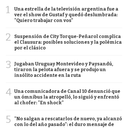
1
Una estrella de la televisión argentina fue a
ver el show de Gustaf y quedó deslumbrada:
"Quiero trabajar con vos"
2
Suspensión de City Torque-Peñarol complica
el Clausura: posibles soluciones y la polémica
por el clásico
3
Jugaban Uruguay Montevideo y Paysandú,
tiraron la pelota afuera y se produjo un
insólito accidente en la ruta
4
Una comunicadora de Canal 10 denunció que
un ómnibus la atropelló, lo siguió y enfrentó
al chofer: "En shock"
5
"No salgan a rescatarlos de nuevo, ya alcanzó
con lo del año pasado": el duro mensaje de