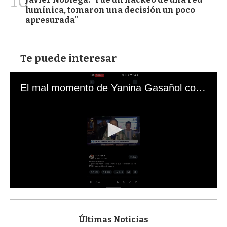
10
lumínica, tomaron una decisión un poco
apresurada"
Te puede interesar
El mal momento de Yanina Gasañol con un hincha argentino en "Subrayado"
0
s
e
c
Últimas Noticias
o