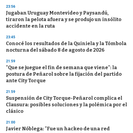
n
23:56
d
Jugaban Uruguay Montevideo y Paysandú,
s
o
tiraron la pelota afuera y se produjo un insólito
f
accidente en la ruta
3
3
s
23:45
e
Conocé los resultados de la Quiniela y la Tómbola
c
nocturna del sábado 8 de agosto de 2026
o
n
d
21:59
s
"Que se juegue el fin de semana que viene": la
postura de Peñarol sobre la fijación del partido
ante City Torque
21:59
Suspensión de City Torque-Peñarol complica el
Clausura: posibles soluciones y la polémica por el
clásico
21:00
Javier Nóblega: "Fue un hackeo de una red