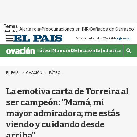
Temas
Alerta roja
Preocupaciones en INR
Bañados de Carrasco
del día:
Suscribite al 50% OFF
Ingresar
M
e
Fútbol
Mundial
Selección
Estadisticas
Agen
n
M
u
o
s
t
EL PAÍS
OVACIÓN
FÚTBOL
r
a
La emotiva carta de Torreira al
r
b
ser campeón: "Mamá, mi
�
s
mayor admiradora; me estás
q
u
viendo y cuidando desde
e
d
arriba"