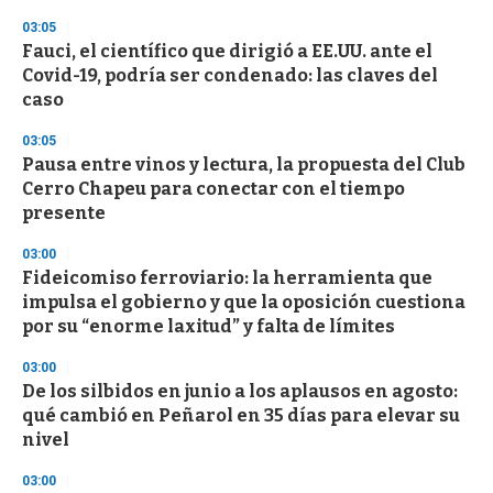
3
03:05
3
s
Fauci, el científico que dirigió a EE.UU. ante el
e
Covid-19, podría ser condenado: las claves del
c
caso
o
n
d
03:05
s
Pausa entre vinos y lectura, la propuesta del Club
Cerro Chapeu para conectar con el tiempo
presente
03:00
Fideicomiso ferroviario: la herramienta que
impulsa el gobierno y que la oposición cuestiona
por su “enorme laxitud” y falta de límites
03:00
De los silbidos en junio a los aplausos en agosto:
qué cambió en Peñarol en 35 días para elevar su
nivel
03:00