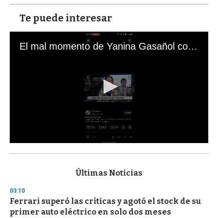
Te puede interesar
El mal momento de Yanina Gasañol con un hincha argentino en "Subrayado"
0
s
e
c
Últimas Noticias
o
n
03:10
d
Ferrari superó las críticas y agotó el stock de su
s
o
primer auto eléctrico en solo dos meses
f