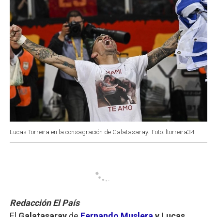
Lucas Torreira en la consagración de Galatasaray.
Foto: ltorreira34
Redacción El País
El
Galatasaray
de
Fernando Muslera
y Lucas