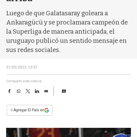
a
Luego de que Galatasaray goleara a
Ankaragücü y se proclamara campeón de
la Superliga de manera anticipada, el
uruguayo publicó un sentido mensaje en
sus redes sociales.
31/05/2023, 10:57
Compartir esta noticia
F
W
T
L
E
a
h
w
i
m
c
a
i
n
a
e
t
t
k
i
+
Agregar El País en
b
s
t
e
l
o
A
e
d
o
p
r
I
k
p
n