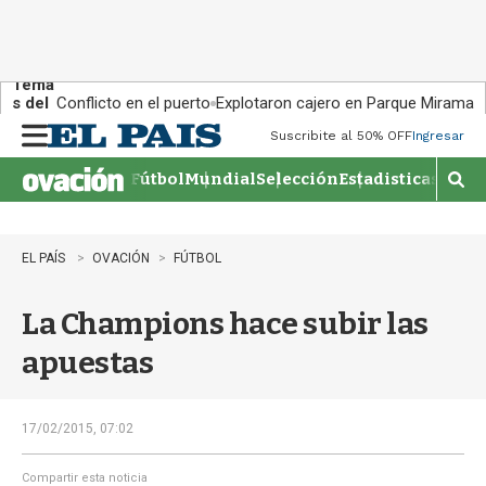
Tema
s del
Conflicto en el puerto
Explotaron cajero en Parque Miramar
día:
Suscribite al 50% OFF
Ingresar
M
e
Fútbol
Mundial
Selección
Estadisticas
Agen
n
M
u
o
s
t
EL PAÍS
OVACIÓN
FÚTBOL
r
a
La Champions hace subir las
r
b
apuestas
�
s
q
u
17/02/2015, 07:02
e
d
Compartir esta noticia