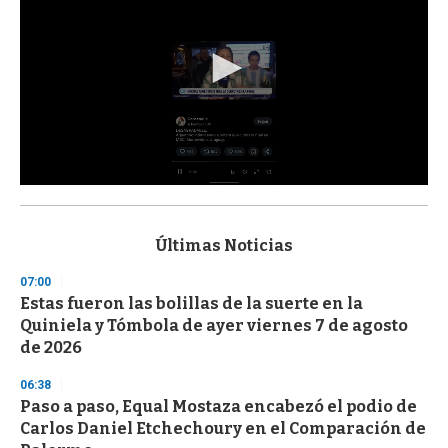
0
s
e
c
Últimas Noticias
o
n
07:00
d
Estas fueron las bolillas de la suerte en la
s
o
Quiniela y Tómbola de ayer viernes 7 de agosto
f
de 2026
3
3
s
06:38
e
Paso a paso, Equal Mostaza encabezó el podio de
c
Carlos Daniel Etchechoury en el Comparación de
o
n