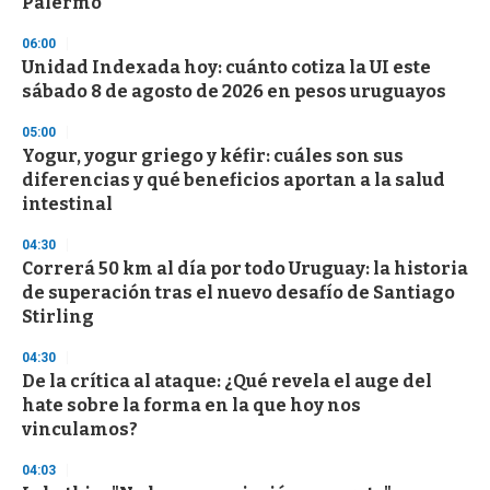
Palermo
d
s
06:00
Unidad Indexada hoy: cuánto cotiza la UI este
sábado 8 de agosto de 2026 en pesos uruguayos
05:00
Yogur, yogur griego y kéfir: cuáles son sus
diferencias y qué beneficios aportan a la salud
intestinal
04:30
Correrá 50 km al día por todo Uruguay: la historia
de superación tras el nuevo desafío de Santiago
Stirling
04:30
De la crítica al ataque: ¿Qué revela el auge del
hate sobre la forma en la que hoy nos
vinculamos?
04:03