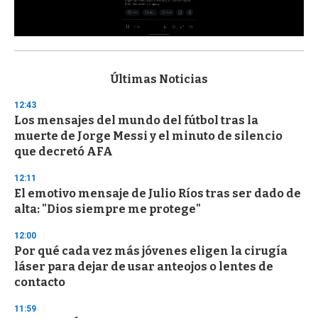
0
s
e
c
Últimas Noticias
o
n
12:43
d
Los mensajes del mundo del fútbol tras la
s
o
muerte de Jorge Messi y el minuto de silencio
f
que decretó AFA
3
3
s
12:11
e
El emotivo mensaje de Julio Ríos tras ser dado de
c
alta: "Dios siempre me protege"
o
n
d
12:00
s
Por qué cada vez más jóvenes eligen la cirugía
láser para dejar de usar anteojos o lentes de
contacto
11:59