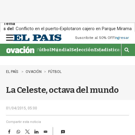
Tema
s del
Conflicto en el puerto
Explotaron cajero en Parque Miramar
día:
Suscribite al 50% OFF
Ingresar
M
e
Fútbol
Mundial
Selección
Estadisticas
Agen
n
M
u
o
s
t
EL PAÍS
OVACIÓN
FÚTBOL
r
a
La Celeste, octava del mundo
r
b
�
s
01/04/2015, 05:00
q
u
Compartir esta noticia
e
F
W
T
L
E
d