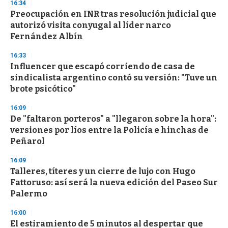
16:34
d
Preocupación en INR tras resolución judicial que
s
o
autorizó visita conyugal al líder narco
f
Fernández Albín
3
3
s
16:33
e
Influencer que escapó corriendo de casa de
c
sindicalista argentino contó su versión: "Tuve un
o
n
brote psicótico"
d
s
16:09
De "faltaron porteros" a "llegaron sobre la hora":
versiones por líos entre la Policía e hinchas de
Peñarol
16:09
Talleres, títeres y un cierre de lujo con Hugo
Fattoruso: así será la nueva edición del Paseo Sur
Palermo
16:00
El estiramiento de 5 minutos al despertar que