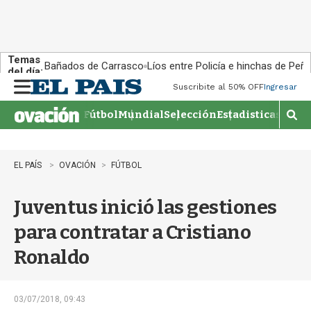
Temas
Bañados de Carrasco
Líos entre Policía e hinchas de Peña
del día:
Suscribite al 50% OFF
Ingresar
M
e
Fútbol
Mundial
Selección
Estadisticas
Agen
n
M
u
o
s
t
EL PAÍS
OVACIÓN
FÚTBOL
r
a
Juventus inició las gestiones
r
b
para contratar a Cristiano
�
s
Ronaldo
q
u
e
d
03/07/2018, 09:43