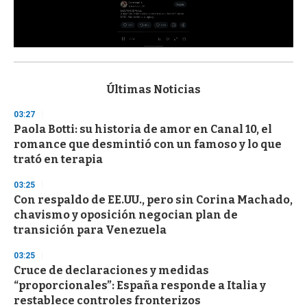
0
s
e
c
Últimas Noticias
o
n
03:27
d
Paola Botti: su historia de amor en Canal 10, el
s
o
romance que desmintió con un famoso y lo que
f
trató en terapia
3
3
s
03:25
e
Con respaldo de EE.UU., pero sin Corina Machado,
c
chavismo y oposición negocian plan de
o
n
transición para Venezuela
d
s
03:25
Cruce de declaraciones y medidas
“proporcionales”: España responde a Italia y
restablece controles fronterizos