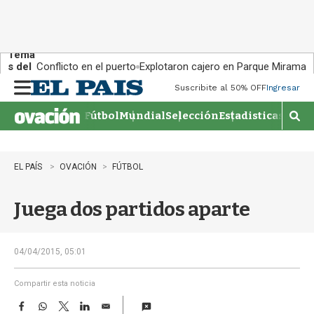
Tema
s del
Conflicto en el puerto
Explotaron cajero en Parque Miramar
día:
Suscribite al 50% OFF
Ingresar
M
e
Fútbol
Mundial
Selección
Estadisticas
Agen
n
M
u
o
s
t
EL PAÍS
OVACIÓN
FÚTBOL
r
a
Juega dos partidos aparte
r
b
�
s
04/04/2015, 05:01
q
u
Compartir esta noticia
e
F
W
T
L
E
d