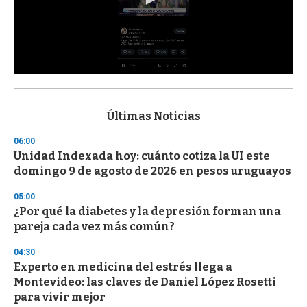
0
s
e
c
Últimas Noticias
o
n
06:00
d
Unidad Indexada hoy: cuánto cotiza la UI este
s
o
domingo 9 de agosto de 2026 en pesos uruguayos
f
3
05:00
3
s
¿Por qué la diabetes y la depresión forman una
e
pareja cada vez más común?
c
o
04:30
n
d
Experto en medicina del estrés llega a
s
Montevideo: las claves de Daniel López Rosetti
para vivir mejor