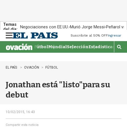
Temas
Negociaciones con EE.UU.
Murió Jorge Messi
Peñarol vs
del día:
Suscribite al 50% OFF
Ingresar
M
e
Fútbol
Mundial
Selección
Estadisticas
Agen
n
M
u
o
s
t
EL PAÍS
OVACIÓN
FÚTBOL
r
a
Jonathan está "listo"para su
r
b
debut
�
s
q
u
10/02/2015, 16:43
e
d
Compartir esta noticia