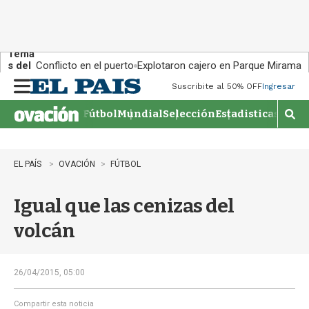
Tema
s del
Conflicto en el puerto
Explotaron cajero en Parque Miramar
día:
Suscribite al 50% OFF
Ingresar
M
e
Fútbol
Mundial
Selección
Estadisticas
Agen
n
M
u
o
s
t
EL PAÍS
OVACIÓN
FÚTBOL
r
a
Igual que las cenizas del
r
b
volcán
�
s
q
u
26/04/2015, 05:00
e
d
Compartir esta noticia