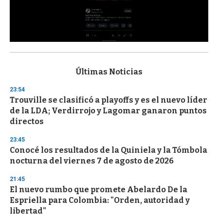
0
s
e
c
Últimas Noticias
o
n
23:54
d
Trouville se clasificó a playoffs y es el nuevo líder
s
o
de la LDA; Verdirrojo y Lagomar ganaron puntos
f
directos
3
3
s
23:45
e
Conocé los resultados de la Quiniela y la Tómbola
c
nocturna del viernes 7 de agosto de 2026
o
n
d
21:45
s
El nuevo rumbo que promete Abelardo De la
Espriella para Colombia: "Orden, autoridad y
libertad"