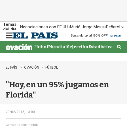
Temas
Negociaciones con EE.UU.
Murió Jorge Messi
Peñarol vs
del día:
Suscribite al 50% OFF
Ingresar
M
e
Fútbol
Mundial
Selección
Estadisticas
Agen
n
M
u
o
s
t
EL PAÍS
OVACIÓN
FÚTBOL
r
a
"Hoy, en un 95% jugamos en
r
b
Florida"
�
s
q
u
23/02/2015, 13:00
e
d
Compartir esta noticia