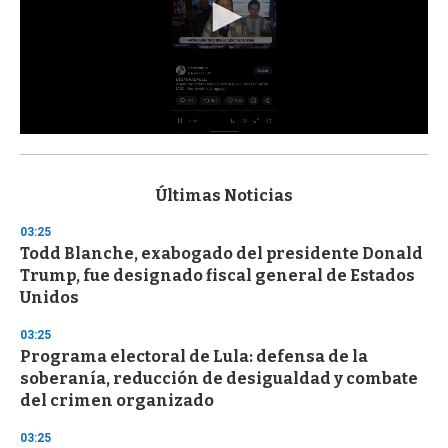
0
s
e
c
Últimas Noticias
o
n
03:25
d
Todd Blanche, exabogado del presidente Donald
s
o
Trump, fue designado fiscal general de Estados
f
Unidos
3
3
s
03:25
e
Programa electoral de Lula: defensa de la
c
soberanía, reducción de desigualdad y combate
o
n
del crimen organizado
d
s
03:25