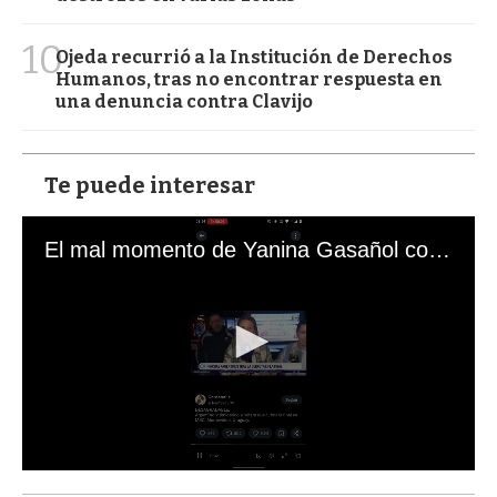
10
Ojeda recurrió a la Institución de Derechos
Humanos, tras no encontrar respuesta en
una denuncia contra Clavijo
Te puede interesar
El mal momento de Yanina Gasañol con un hincha argentino en "Subrayado"
0
s