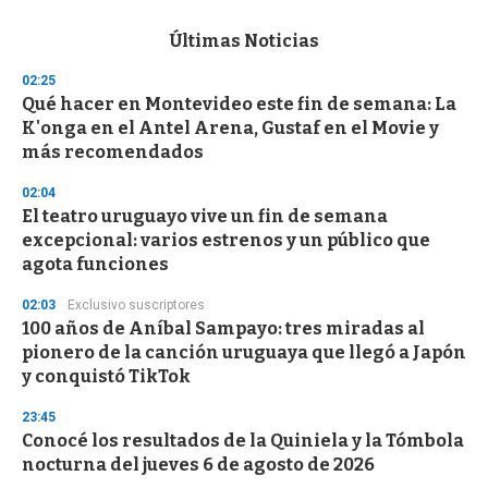
e
c
Últimas Noticias
o
n
02:25
d
Qué hacer en Montevideo este fin de semana: La
s
o
K'onga en el Antel Arena, Gustaf en el Movie y
f
más recomendados
3
3
s
02:04
e
El teatro uruguayo vive un fin de semana
c
excepcional: varios estrenos y un público que
o
n
agota funciones
d
s
02:03
Exclusivo suscriptores
100 años de Aníbal Sampayo: tres miradas al
pionero de la canción uruguaya que llegó a Japón
y conquistó TikTok
23:45
Conocé los resultados de la Quiniela y la Tómbola
nocturna del jueves 6 de agosto de 2026