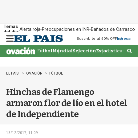
Temas
Alerta roja
Preocupaciones en INR
Bañados de Carrasco
del día:
Suscribite al 50% OFF
Ingresar
M
e
Fútbol
Mundial
Selección
Estadisticas
Agen
n
M
u
o
s
t
EL PAÍS
OVACIÓN
FÚTBOL
r
a
Hinchas de Flamengo
r
b
armaron flor de lío en el hotel
�
s
de Independiente
q
u
e
d
13/12/2017, 11:09