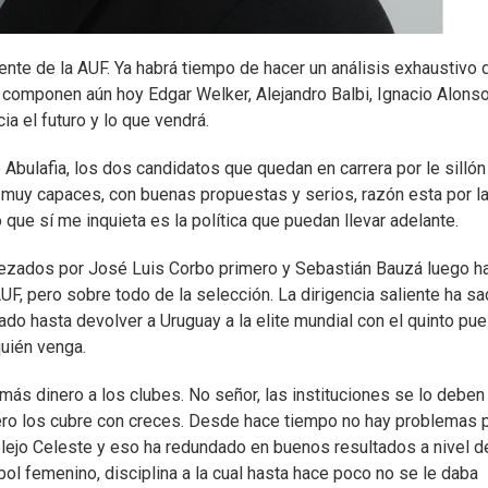
te de la AUF. Ya habrá tiempo de hacer un análisis exhaustivo 
e componen aún hoy Edgar Welker, Alejandro Balbi, Ignacio Alonso
a el futuro y lo que vendrá.
Abulafia, los dos candidatos que quedan en carrera por le sillón
 muy capaces, con buenas propuestas y serios, razón esta por la
ue sí me inquieta es la política que puedan llevar adelante.
abezados por José Luis Corbo primero y Sebastián Bauzá luego h
F, pero sobre todo de la selección. La dirigencia saliente ha s
ado hasta devolver a Uruguay a la elite mundial con el quinto pu
quién venga.
ás dinero a los clubes. No señor, las instituciones se lo deben
 pero los cubre con creces. Desde hace tiempo no hay problemas 
plejo Celeste y eso ha redundado en buenos resultados a nivel d
bol femenino, disciplina a la cual hasta hace poco no se le daba