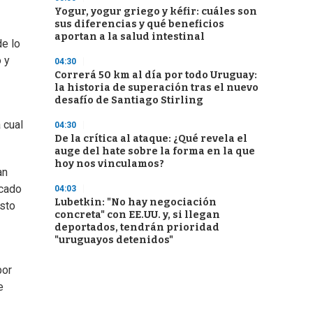
Yogur, yogur griego y kéfir: cuáles son
sus diferencias y qué beneficios
aportan a la salud intestinal
de lo
 y
04:30
Correrá 50 km al día por todo Uruguay:
la historia de superación tras el nuevo
desafío de Santiago Stirling
 cual
04:30
De la crítica al ataque: ¿Qué revela el
auge del hate sobre la forma en la que
hoy nos vinculamos?
an
acado
04:03
Lubetkin: "No hay negociación
esto
concreta" con EE.UU. y, si llegan
deportados, tendrán prioridad
"uruguayos detenidos"
por
e