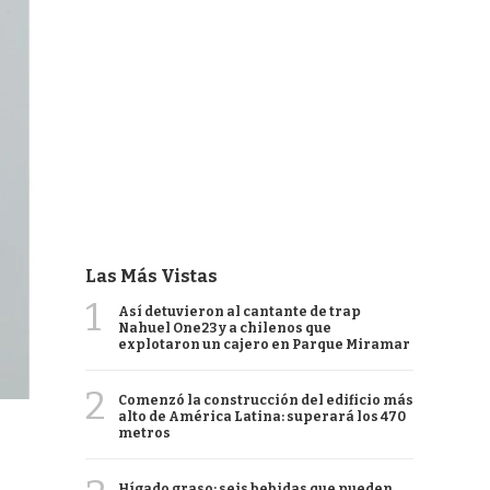
Las Más Vistas
1
Así detuvieron al cantante de trap
Nahuel One23 y a chilenos que
explotaron un cajero en Parque Miramar
2
Comenzó la construcción del edificio más
alto de América Latina: superará los 470
metros
Hígado graso: seis bebidas que pueden