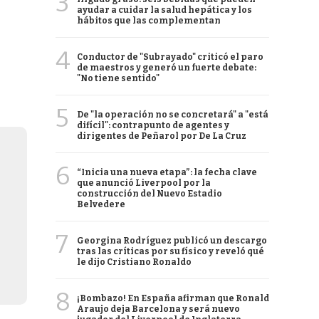
3
ayudar a cuidar la salud hepática y los
hábitos que las complementan
4
Conductor de "Subrayado" criticó el paro
de maestros y generó un fuerte debate:
"No tiene sentido"
5
De "la operación no se concretará" a "está
difícil": contrapunto de agentes y
dirigentes de Peñarol por De La Cruz
6
“Inicia una nueva etapa”: la fecha clave
que anunció Liverpool por la
construcción del Nuevo Estadio
Belvedere
7
Georgina Rodríguez publicó un descargo
tras las críticas por su físico y reveló qué
le dijo Cristiano Ronaldo
8
¡Bombazo! En España afirman que Ronald
Araujo deja Barcelona y será nuevo