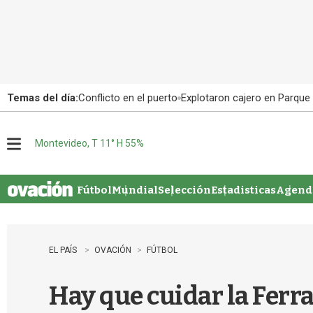
Temas del día:
Conflicto en el puerto
Explotaron cajero en Parque
Montevideo, T 11° H 55%
M
e
n
u
Fútbol
Mundial
Selección
Estadisticas
Agenda
EL PAÍS
OVACIÓN
FÚTBOL
Hay que cuidar la Ferra