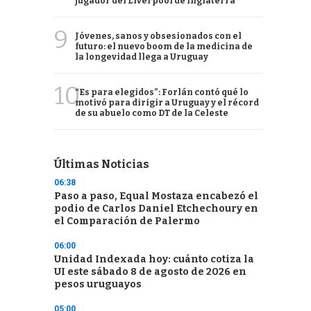
jugador del Liverpool de Inglaterra
9
Jóvenes, sanos y obsesionados con el
futuro: el nuevo boom de la medicina de
la longevidad llega a Uruguay
10
“Es para elegidos”: Forlán contó qué lo
motivó para dirigir a Uruguay y el récord
de su abuelo como DT de la Celeste
Últimas Noticias
06:38
Paso a paso, Equal Mostaza encabezó el
podio de Carlos Daniel Etchechoury en
el Comparación de Palermo
06:00
Unidad Indexada hoy: cuánto cotiza la
UI este sábado 8 de agosto de 2026 en
pesos uruguayos
05:00