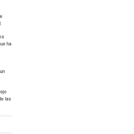
be
.
os
que ha
 un
sejo
de las