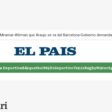
 Miramar
Afirman que Araujo se va del Barcelona
Gobierno demanda
 Deportiva
Básquetbol
Multideportivo
Tenis
Rugby
MotorSp
ri