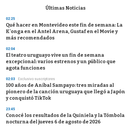
e
c
Últimas Noticias
o
n
02:25
d
Qué hacer en Montevideo este fin de semana: La
s
o
K'onga en el Antel Arena, Gustaf en el Movie y
f
más recomendados
3
3
s
02:04
e
El teatro uruguayo vive un fin de semana
c
excepcional: varios estrenos y un público que
o
n
agota funciones
d
s
02:03
Exclusivo suscriptores
100 años de Aníbal Sampayo: tres miradas al
pionero de la canción uruguaya que llegó a Japón
y conquistó TikTok
23:45
Conocé los resultados de la Quiniela y la Tómbola
nocturna del jueves 6 de agosto de 2026