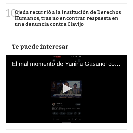
10
Ojeda recurrió a la Institución de Derechos
Humanos, tras no encontrar respuesta en
una denuncia contra Clavijo
Te puede interesar
El mal momento de Yanina Gasañol con un hincha argentino en "Subrayado"
0
s