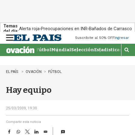
Temas
Alerta roja
Preocupaciones en INR
Bañados de Carrasco
del día:
Suscribite al 50% OFF
Ingresar
M
e
Fútbol
Mundial
Selección
Estadisticas
Agen
n
M
u
o
s
t
EL PAÍS
OVACIÓN
FÚTBOL
r
a
Hay equipo
r
b
�
s
25/03/2009, 19:30
q
u
Compartir esta noticia
e
F
W
T
L
E
d