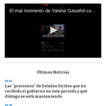
El mal momento de Yanina Gasañol con un hincha argentino en "Subrayado"
0
s
e
c
Últimas Noticias
o
n
04:42
d
Las "presiones" de Estados Unidos que ha
s
o
recibido el gobierno en este período y qué
f
diálogo se está manteniendo
3
3
s
04:30