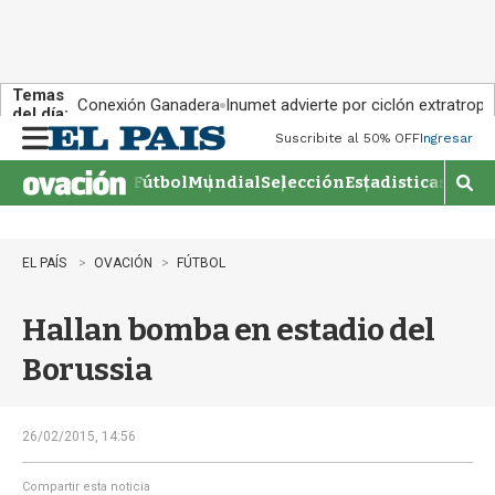
Temas
Conexión Ganadera
Inumet advierte por ciclón extratropi
del día:
Suscribite al 50% OFF
Ingresar
M
e
Fútbol
Mundial
Selección
Estadisticas
Agen
n
M
u
o
s
t
EL PAÍS
OVACIÓN
FÚTBOL
r
a
Hallan bomba en estadio del
r
b
Borussia
�
s
q
u
26/02/2015, 14:56
e
d
Compartir esta noticia