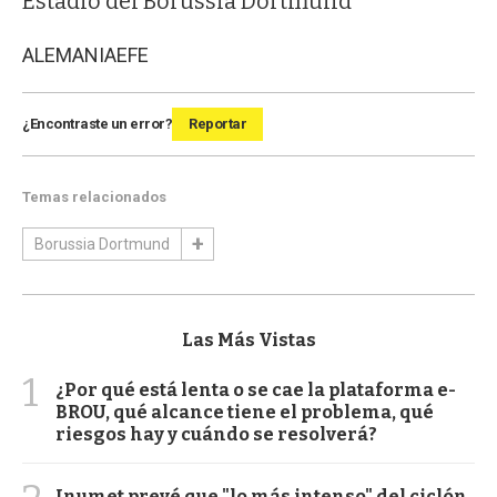
Estadio del Borussia Dortmund
ALEMANIA
EFE
¿Encontraste un error?
Reportar
Temas relacionados
Borussia Dortmund
Las Más Vistas
1
¿Por qué está lenta o se cae la plataforma e-
BROU, qué alcance tiene el problema, qué
riesgos hay y cuándo se resolverá?
Inumet prevé que "lo más intenso" del ciclón