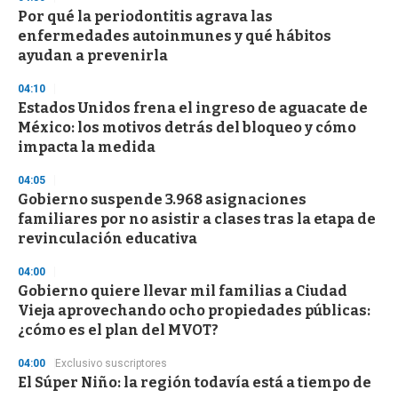
e
Por qué la periodontitis agrava las
c
enfermedades autoinmunes y qué hábitos
o
n
ayudan a prevenirla
d
s
04:10
Estados Unidos frena el ingreso de aguacate de
México: los motivos detrás del bloqueo y cómo
impacta la medida
04:05
Gobierno suspende 3.968 asignaciones
familiares por no asistir a clases tras la etapa de
revinculación educativa
04:00
Gobierno quiere llevar mil familias a Ciudad
Vieja aprovechando ocho propiedades públicas:
¿cómo es el plan del MVOT?
04:00
Exclusivo suscriptores
El Súper Niño: la región todavía está a tiempo de