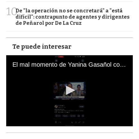
10
De "la operación no se concretará" a "está
difícil": contrapunto de agentes y dirigentes
de Peñarol por De La Cruz
Te puede interesar
El mal momento de Yanina Gasañol con un hincha argentino en "Subrayado"
0
s
e