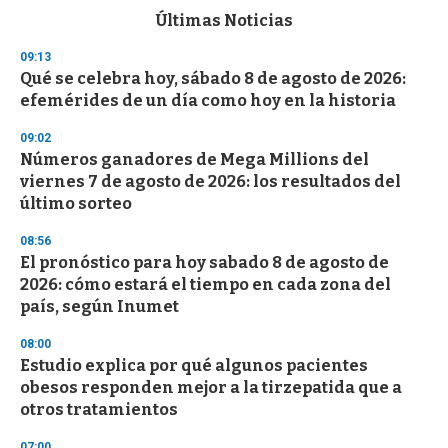
c
Últimas Noticias
o
n
09:13
d
Qué se celebra hoy, sábado 8 de agosto de 2026:
s
o
efemérides de un día como hoy en la historia
f
3
09:02
3
s
Números ganadores de Mega Millions del
e
viernes 7 de agosto de 2026: los resultados del
c
último sorteo
o
n
d
08:56
s
El pronóstico para hoy sabado 8 de agosto de
2026: cómo estará el tiempo en cada zona del
país, según Inumet
08:00
Estudio explica por qué algunos pacientes
obesos responden mejor a la tirzepatida que a
otros tratamientos
07:00