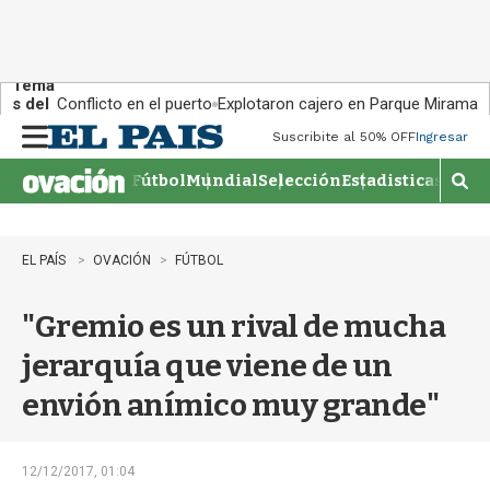
Tema
s del
Conflicto en el puerto
Explotaron cajero en Parque Miramar
día:
Suscribite al 50% OFF
Ingresar
M
e
Fútbol
Mundial
Selección
Estadisticas
Agen
n
M
u
o
s
t
EL PAÍS
OVACIÓN
FÚTBOL
r
a
"Gremio es un rival de mucha
r
b
jerarquía que viene de un
�
s
envión anímico muy grande"
q
u
e
d
12/12/2017, 01:04